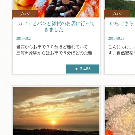
ブログ
ブログ
カフェとパンと雑貨のお店に行って
いらごさら
きました！
2019.09.24
2019.09.23
当館からお車で３０分ほど離れていて、
こんにちは。
三河田原駅からはお車で５分ほどの距離...
す。自然観察サ
3,463