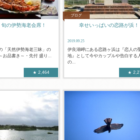
ブログ
！旬の伊勢海老会席！
幸せいっぱいの恋路が浜！
2019.09.25
の「天然伊勢海老三昧」の
伊良湖岬にある恋路ヶ浜は『恋人の
お品書き～・先付 盛り...
地』として今やカップルや告白する
の...
2,464
2,