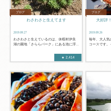
ブログ
ブログ
わさわさと生えてます
大好評
2019.09.27
2019.09.26
わさわさと生えているのは、休暇村伊良
毎年、大人気
湖の園地「さららパーク」にある池に浮...
コースです。～
2,414