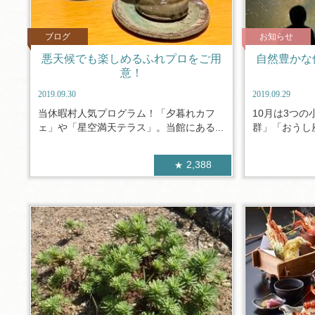
ブログ
お知らせ
悪天候でも楽しめるふれプロをご用
自然豊かな
意！
2019.09.30
2019.09.29
当休暇村人気プログラム！「夕暮れカフ
10月は3つの
ェ」や「星空満天テラス」。当館にある...
群」「おうし座
2,388