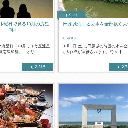
イベント
休暇村で見る10月の流星
田原城のお堀の水を全部抜く大
群♪
2019.09.28
小流星群「10月りゅう座流星
10月5日(土)に田原城のお堀の水を
南流星群」「オリ...
く大作戦が開催されます。時間【...
2,318
2,