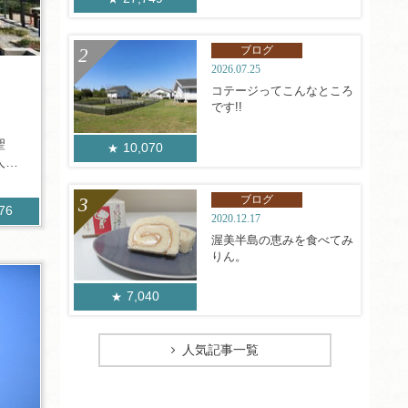
ブログ
2026.07.25
コテージってこんなところ
です!!
聖
10,070
人達
ブログ
276
2020.12.17
渥美半島の恵みを食べてみ
りん。
7,040
人気記事一覧