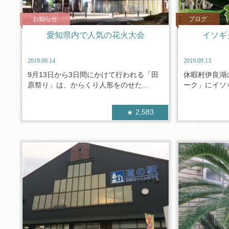
お知らせ
ブログ
愛知県内で人気の花火大会
イソギ
2019.09.14
2019.09.13
9月13日から3日間にかけて行われる「田
休暇村伊良湖
原祭り」は、からくり人形をのせた...
ーク」にイソギ
2,583