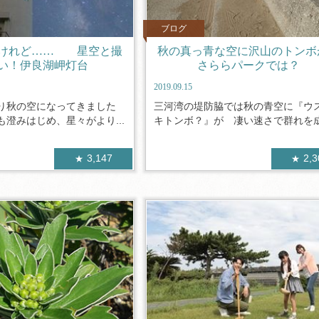
ブログ
いけれど…… 星空と撮
秋の真っ青な空に沢山のトンボ
い！伊良湖岬灯台
さららパークでは？
2019.09.15
り秋の空になってきました
三河湾の堤防脇では秋の青空に『ウ
澄みはじめ、星々がより...
キトンボ？』が 凄い速さで群れを成し
3,147
2,