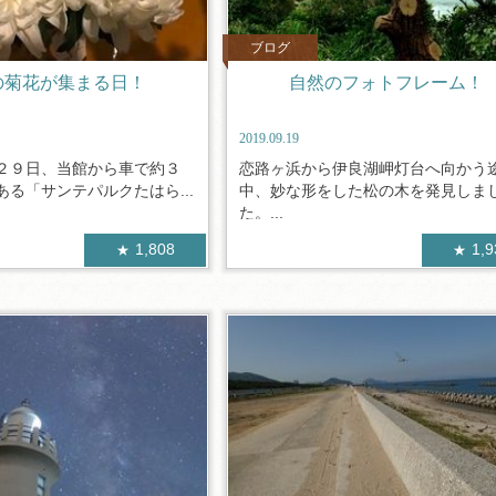
ブログ
の菊花が集まる日！
自然のフォトフレーム！
2019.09.19
２９日、当館から車で約３
恋路ヶ浜から伊良湖岬灯台へ向かう
る「サンテパルクたはら...
中、妙な形をした松の木を発見しま
た。...
1,808
1,