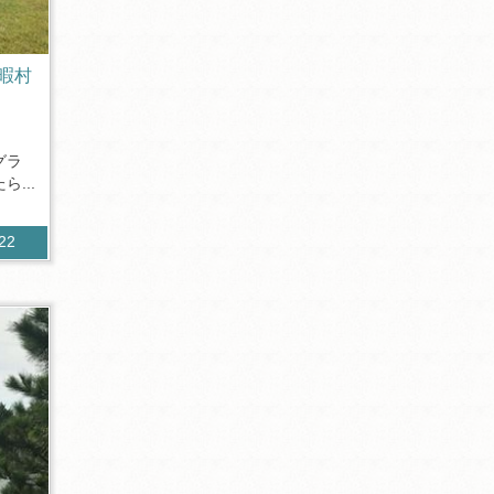
暇村
♪
グラ
...
122