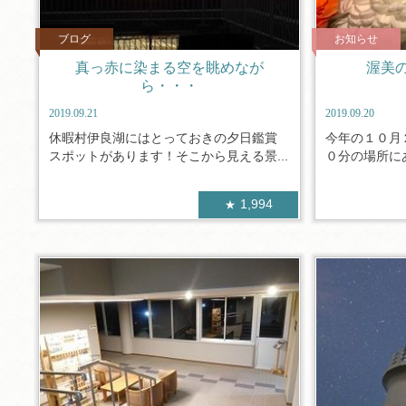
ブログ
お知らせ
真っ赤に染まる空を眺めなが
渥美
ら・・・
2019.09.21
2019.09.20
休暇村伊良湖にはとっておきの夕日鑑賞
今年の１０月
スポットがあります！そこから見える景...
０分の場所にあ
1,994