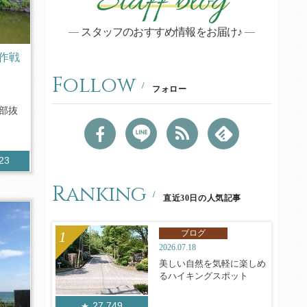
Staff blog
スタッフのおすすめ情報をお届け♪
作戦
Follow
フォロー
全部抜
723
Ranking
直近30日の人気記事
ブログ
2026.07.18
美しい自然を気軽に楽しめ
るハイキングスポット
27,749