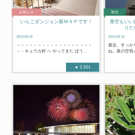
お知らせ
観光
いらごダンジョン新ＭＡＰです！
青空もい
りた
2019.09.18
2019.09.16
－－－－－－－－－－－－－－－－－－
最近、すっか
－－キュウカ村 へ やってきた ぼう...
ね。夜の空気も
2,501