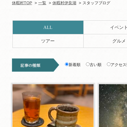
休暇村TOP
一覧
休暇村伊良湖
スタッフブログ
ALL
イベン
ツアー
グルメ
新着順
古い順
アクセス