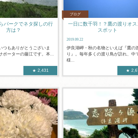
ブログ
らパークでネタ探しの行
一日に数千羽！？鷹の渡りオス
方は？
スポット
2019.09.22
いつもありがとうございま
伊良湖岬・秋の名物といえば『鷹の
ポーターの藤江です。本...
り』。毎年多くの渡り鳥が訪れ、中
様...
2,431
2,