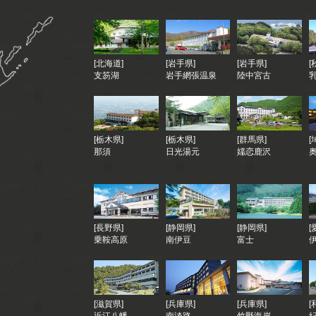
[北海道]
[岩手県]
[岩手県]
[
支笏湖
岩手網張温泉
陸中宮古
[栃木県]
[栃木県]
[群馬県]
[
那須
日光湯元
嬬恋鹿沢
[長野県]
[静岡県]
[静岡県]
[
乗鞍高原
南伊豆
富士
[滋賀県]
[兵庫県]
[兵庫県]
[