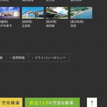
紀州加太
南紀勝浦
奥大山
蒜山高原
愛媛県]
[福岡県]
[熊本県]
[鹿児島県]
瀬戸内東予
志賀島
南阿蘇
指宿
報
採用情報
プライバシーポリシー