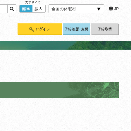
全国の休暇村
JP
標準
拡大