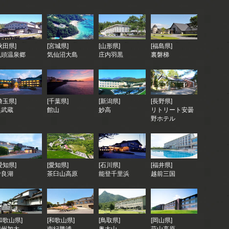
秋田県]
[宮城県]
[山形県]
[福島県]
乳頭温泉郷
気仙沼大島
庄内羽黒
裏磐梯
埼玉県]
[千葉県]
[新潟県]
[長野県]
奥武蔵
館山
妙高
リトリート安曇
野ホテル
愛知県]
[愛知県]
[石川県]
[福井県]
伊良湖
茶臼山高原
能登千里浜
越前三国
和歌山県]
[和歌山県]
[鳥取県]
[岡山県]