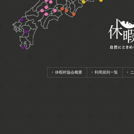
兵
愛
静
千
県：
能
高
須
梯
県：
リ
嬬
滋
県：
光
鳥
静
庫
知
岡
葉
奥
登
岡
愛
乗
ト
恋
賀
越
湯
取
岡
県：
県：
県：
県：
武
広
千
山
知
鞍
兵
リ
鹿
県：
前
広
香
和
元
県：
県：
竹
茶
富
館
蔵
島
里
県：
県：
愛
和
高
庫
ー
沢
近
三
島
川
歌
奥
南
野
臼
士
山
県：
浜
蒜
伊
福
媛
歌
原
県：
ト
江
国
県：
県：
山
大
伊
海
山
帝
山
良
岡
県：
山
南
安
八
大
讃
県：
山
豆
岸
高
釈
高
湖
県：
瀬
県：
淡
曇
熊
幡
久
岐
紀
原
峡
原
志
戸
南
路
野
本
野
五
州
賀
内
紀
ホ
県：
島
色
加
鹿
島
東
勝
テ
南
台
太
児
予
浦
ル
阿
島
蘇
県：
休暇村協会概要
利用規則一覧
ニ
指
宿