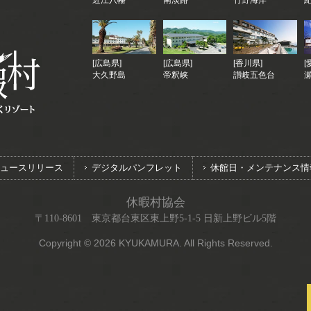
近江八幡
南淡路
竹野海岸
[広島県]
[広島県]
[香川県]
[
大久野島
帝釈峡
讃岐五色台
ュースリリース
デジタルパンフレット
休館日・メンテナンス情
休暇村協会
〒110-8601 東京都台東区東上野5-1-5 日新上野ビル5階
Copyright © 2026 KYUKAMURA. All Rights Reserved.