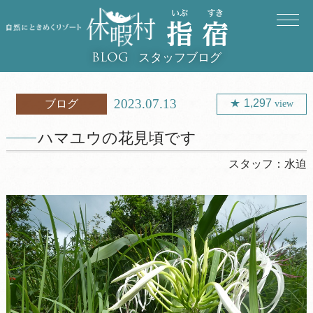
スタッフブログ
BLOG
2023.07.13
1,297
ブログ
view
ハマユウの花見頃です
スタッフ：
水迫