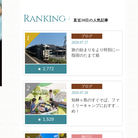
Ranking
直近30日の人気記事
ブログ
2026.07.27
旅の始まりをより特別に―
指宿のたまて箱
2,772
ブログ
2026.07.26
知林ヶ島のすぐそば。ファ
ミリーキャンプにおすす
め！
1,528
旅行記