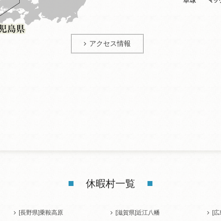
アクセス情報
休暇村一覧
[長野県]
乗鞍高原
[滋賀県]
近江八幡
[広