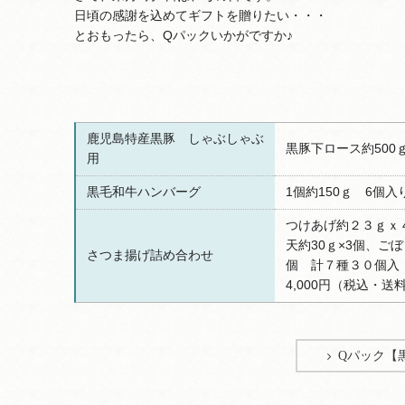
日頃の感謝を込めてギフトを贈りたい・・・
とおもったら、Qパックいかがですか♪
鹿児島特産黒豚 しゃぶしゃぶ
黒豚下ロース約500ｇ
用
黒毛和牛ハンバーグ
1個約150ｇ 6個入
つけあげ約２３ｇｘ
天約30ｇ×3個、
さつま揚げ詰め合わせ
個 計７種３０個入
4,000円（税込・送
Qパック【