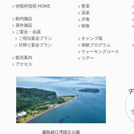
休暇村指宿 HOME
客室
温泉
館内施設
夕食
屋外施設
朝食
ご宴会・会議
ご宿泊宴会プラン
キャンプ場
日帰り宴会プラン
体験プログラム
ウォーキングコース
観光案内
ツアー
アクセス
霧島錦江湾国立公園