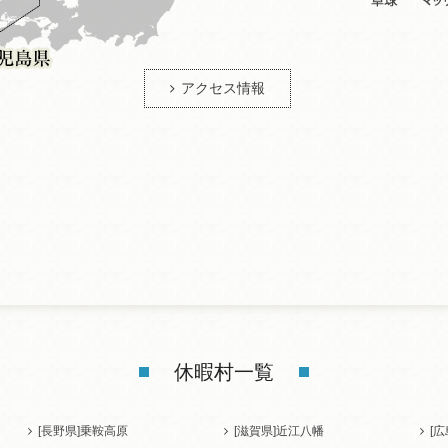
アクセス情報
休暇村一覧
[長野県]
乗鞍高原
[滋賀県]
近江八幡
[広