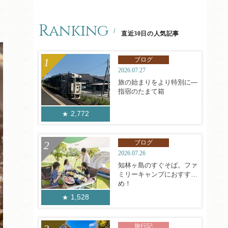
Ranking
直近30日の人気記事
ブログ
2026.07.27
旅の始まりをより特別に―
指宿のたまて箱
2,772
ブログ
2026.07.26
知林ヶ島のすぐそば。ファ
ミリーキャンプにおすす
め！
1,528
旅行記