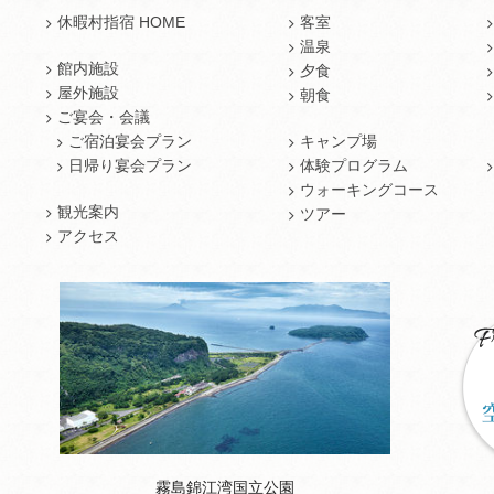
休暇村指宿 HOME
客室
温泉
館内施設
夕食
屋外施設
朝食
ご宴会・会議
ご宿泊宴会プラン
キャンプ場
日帰り宴会プラン
体験プログラム
ウォーキングコース
観光案内
ツアー
アクセス
霧島錦江湾国立公園