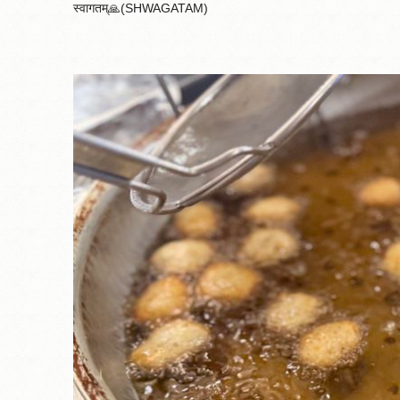
स्वागतम्🙏(SHWAGATAM)