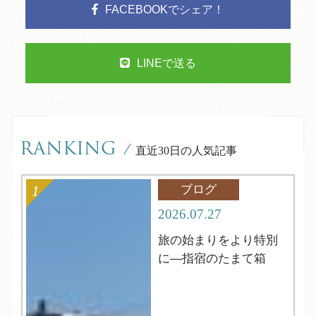
FACEBOOKでシェア！
LINEで送る
RANKING
/
直近30日の人気記事
ブログ
2026.07.27
旅の始まりをより特別
に―指宿のたまて箱