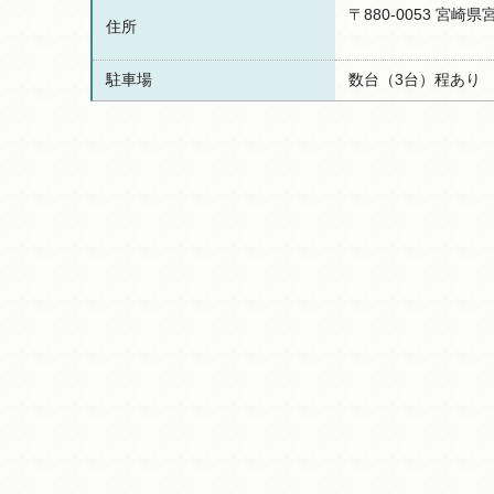
〒880-0053 宮崎
住所
駐車場
数台（3台）程あり