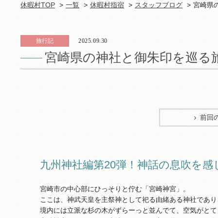
休暇村TOP
一覧
休暇村指宿
スタッフブログ
宮崎県
旅行記
2025.09.30
宮崎県の神社と御朱印を巡る
前回
九州神社編第20弾！神話の息吹を感
宮崎市の中心部にひっそりと佇む「宮崎神宮」。
ここは、神武天皇を主祭神として祀る由緒ある神社であり
境内には立派な杉の木がずらーっと並んでて、空気がとて