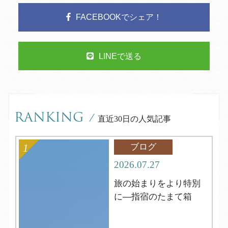
FACEBOOKでシェア！
LINEで送る
RANKING
/
直近30日の人気記事
ブログ
2026.07.27
旅の始まりをより特別
に―指宿のたまて箱