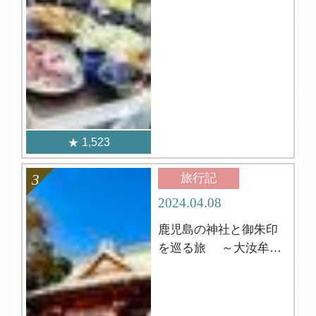
1,523
旅行記
2024.04.08
鹿児島の神社と御朱印
を巡る旅 ～大汝牟遅
神社 編