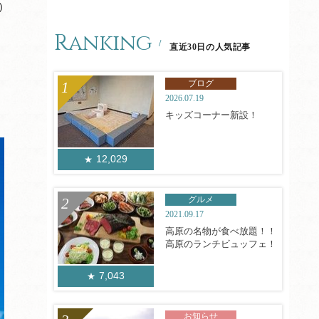
)
Ranking
直近30日の人気記事
ブログ
2026.07.19
キッズコーナー新設！
12,029
グルメ
2021.09.17
高原の名物が食べ放題！！
高原のランチビュッフェ！
7,043
お知らせ