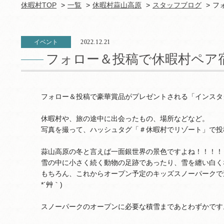
休暇村TOP
一覧
休暇村蒜山高原
スタッフブログ
フ
イベント
2022.12.21
フォロー＆投稿で休暇村ペア
フォロー＆投稿で豪華賞品がプレゼントされる「インスタ
休暇村や、旅の途中に出会ったもの、場所などなど。
写真を撮って、ハッシュタグ「＃休暇村でリゾート」で投
蒜山高原の冬と言えば一面銀世界の景色ですよね！！！！
雪の中に小さく続く動物の足跡であったり、雪を纏い白く
もちろん、これからオープン予定のキッズスノーパークで
*´艸｀)
スノーパークのオープンに必要な積雪まであとわずかです