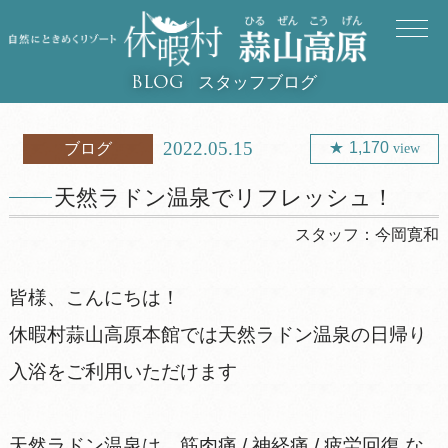
スタッフブログ
BLOG
2022.05.15
1,170
ブログ
view
天然ラドン温泉でリフレッシュ！
スタッフ：
今岡寛和
皆様、こんにちは！
休暇村蒜山高原本館では天然ラドン温泉の日帰り
入浴をご利用いただけます
天然ラドン温泉は、筋肉痛 / 神経痛 / 疲労回復 な