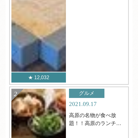
12,032
グルメ
2021.09.17
高原の名物が食べ放
題！！高原のランチビ
ュッフェ！