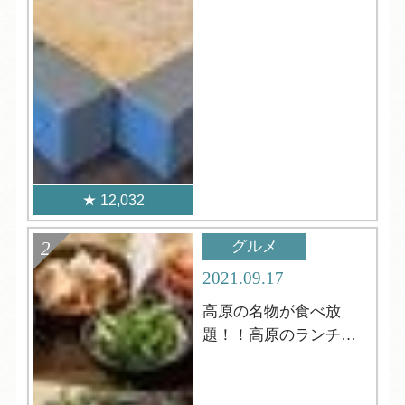
12,032
グルメ
2021.09.17
高原の名物が食べ放
題！！高原のランチビ
ュッフェ！