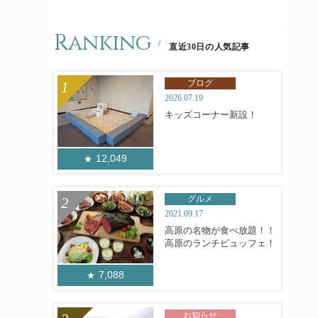
Ranking
直近30日の人気記事
ブログ
2026.07.19
キッズコーナー新設！
12,049
グルメ
2021.09.17
高原の名物が食べ放題！！
高原のランチビュッフェ！
7,088
お知らせ