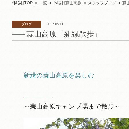
休暇村TOP
一覧
休暇村蒜山高原
スタッフブログ
蒜
ブログ
2017.05.11
蒜山高原「新緑散歩」
新緑の蒜山高原を楽しむ
～蒜山高原キャンプ場まで散歩～