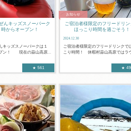
お知らせ
ぜんキッズスノーパーク
ご宿泊者様限定のフリードリン
１時からオープン！
ほっこり時間を過ごそう！
2024.12.30
んキッズスノーパークは１
ご宿泊者様限定のフリードリンクで
プン！ 現在の蒜山高原...
こり時間！ 休暇村蒜山高原ではラウン
561
4