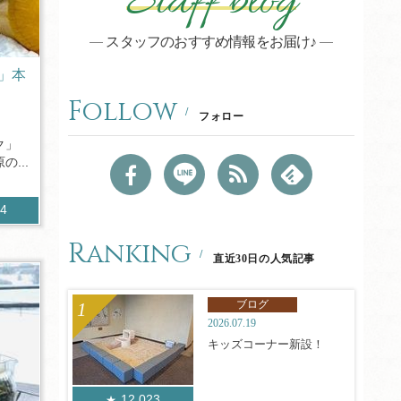
Staff blog
スタッフのおすすめ情報をお届け♪
」本
Follow
フォロー
ク」
...
84
Ranking
直近30日の人気記事
ブログ
2026.07.19
キッズコーナー新設！
12,023