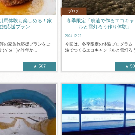
ブログ
引馬体験も楽しめる！家
冬季限定「廃油で作るエコキャ
族旅応援プラン
ルと雪灯ろう作り体験」
2024.12.22
評の家族旅応援プランをご
今回は、冬季限定の体験プログラム
∩´ω｀)∩昨年か...
油でつくるエコキャンドルと雪灯ろう作
507
5