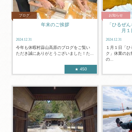
ブログ
お知らせ
年末のご挨拶
「ひるぜん
月１
2024.12.31
2024.12.31
今年も休暇村蒜山高原のブログをご覧い
１月１日「ひ
ただき誠にありがとうございました！た...
ク」休業のお
の...
450