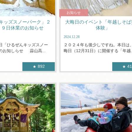
お知らせ
キッズスノーパーク」２
大晦日のイベント「年越しそば
２９日休業のお知らせ
体験」
2024.12.28
日「ひるぜんキッズスノー
２０２４年も後少しですね。本日は
のお知しらせ 蒜山高...
晦日（12月31日）に開催する「年越..
892
4