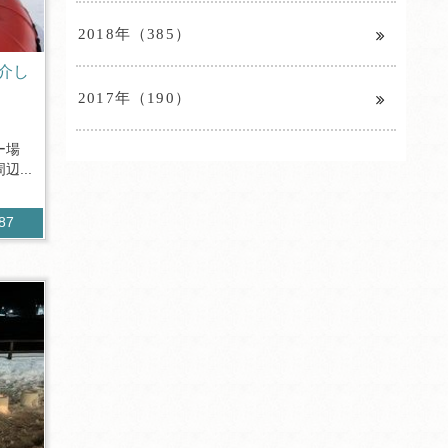
2018年（385）
介し
2017年（190）
ー場
...
387