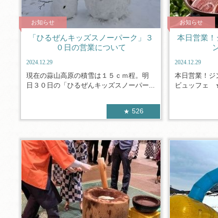
お知らせ
お知らせ
「ひるぜんキッズスノーパーク」３
本日営業！
０日の営業について
2024.12.29
2024.12.29
現在の蒜山高原の積雪は１５ｃｍ程。明
本日営業！ジ
日３０日の「ひるぜんキッズスノーパー...
ビュッフェ ★
526