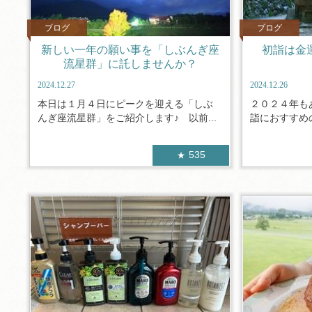
ブログ
ブログ
新しい一年の願い事を「しぶんぎ座
初詣は金
流星群」に託しませんか？
2024.12.27
2024.12.26
本日は１月４日にピークを迎える「しぶ
２０２４年も
んぎ座流星群」をご紹介します♪ 以前...
詣におすすめの
535