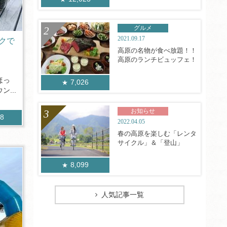
グルメ
2021.09.17
クで
高原の名物が食べ放題！！
高原のランチビュッフェ！
ほっ
7,026
...
お知らせ
98
2022.04.05
春の高原を楽しむ「レンタ
サイクル」＆「登山」
8,099
人気記事一覧