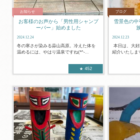
お知らせ
ブログ
お客様のお声から「男性用シャンプ
雪景色の中
ーバー」始めました
2024.12.24
2024.12.23
冬の寒さが染みる蒜山高原。冷えた体を
本日は、大好
温めるには、やはり温泉ですね(*^-...
紹介いたします(
452