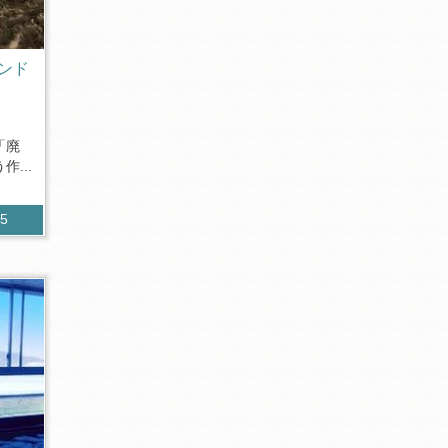
ンド
「廃
...
05