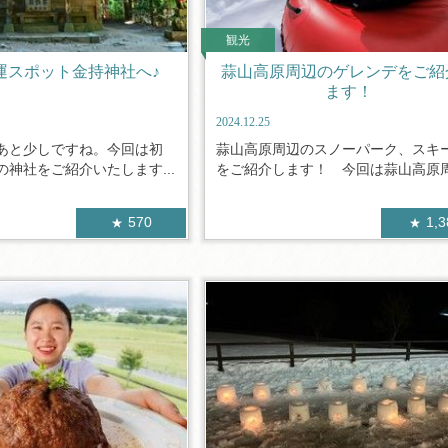
観光
運スポット金持神社へ♪
蒜山高原周辺のゲレンデをご紹
ます！
2024.12.25
あと少しですね。今回は初
蒜山高原周辺のスノーパーク、スキ
神社をご紹介いたします...
をご紹介します！ 今回は蒜山高原周辺
570
1,