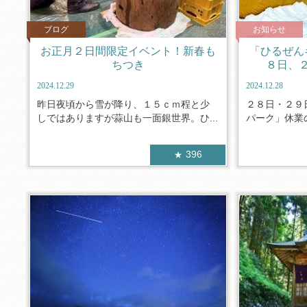
ブログ
お知らせ
お正月２日間限定イベント！新春も
「ひるぜん
ちつき
８日、
2024.12.29
2024.12.28
昨日夜頃から雪が降り、１５ｃｍ程と少
２８日・２９
しではありますが蒜山も一面銀世界。ひ...
パーク」休業
396