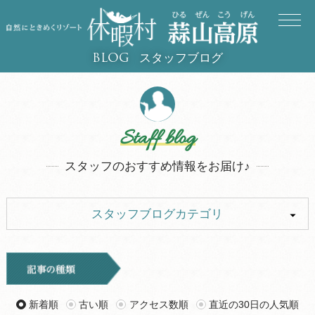
スタッフブログ
BLOG
Staff blog
スタッフのおすすめ情報をお届け♪
スタッフブログカテゴリ
ALL
イベント
キャンプ
お知らせ
新着順
古い順
アクセス数順
直近の30日の人気順
旅行記
ツアー