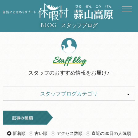
スタッフブログ
BLOG
Staff blog
スタッフのおすすめ情報をお届け♪
スタッフブログカテゴリ
ALL
イベント
キャンプ
お知らせ
新着順
古い順
アクセス数順
直近の30日の人気順
旅行記
ツアー