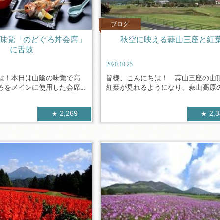
ブログ
秋の味覚「のどぐろ丼会席」
秋空に映える蒜山三座と紅
に舌鼓
2020.10.25
は！本日は山陰の味覚で高
皆様、こんにちは！ 蒜山三座の山
をメインに使用した会席...
紅葉が見れるようになり、蒜山高原の道
2,269
2,