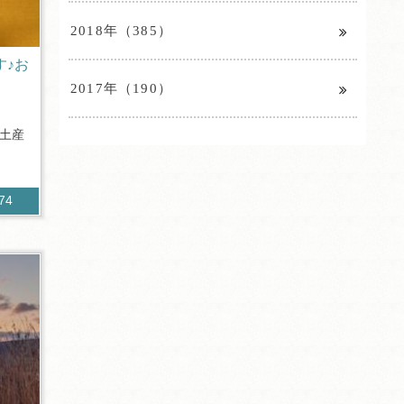
2018年（385）
す♪お
2017年（190）
お土産
.
274