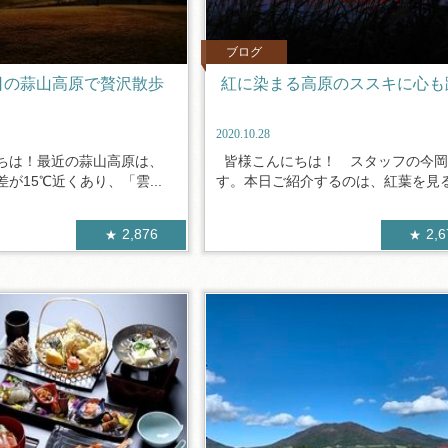
ブログ
日の蒜山高原で贅沢散歩
紅に染まる高原のススキに心も
2020.10.28
ちは！最近の蒜山高原は、
皆様こんにちは！ スタッフの今岡
が15℃近くあり、「雲...
す。本日ご紹介するのは、紅葉を見る.
2,876
2,