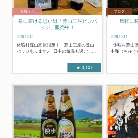
お知らせ
ブログ
身に着ける思い出「蒜山三座ピンバ
気軽に
ッジ」販売中！
2020.10.15
2020.10.14
休暇村蒜山高原限定！ 蒜山三座の登山
休暇村蒜山高
バッジあります♪ 日中の気温も過ごし...
中和（ちゅうか
3,107