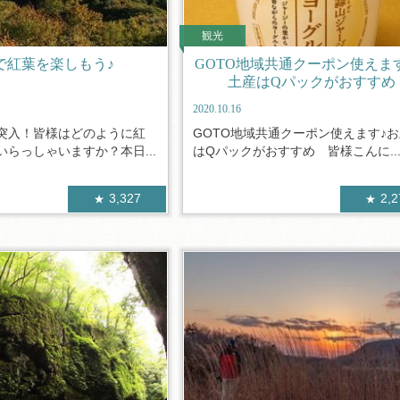
観光
で紅葉を楽しもう♪
GOTO地域共通クーポン使えま
土産はQパックがおすすめ
2020.10.16
突入！皆様はどのように紅
GOTO地域共通クーポン使えます♪
らっしゃいますか？本日...
はQパックがおすすめ 皆様こんに..
3,327
2,