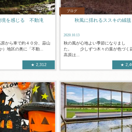
ブログ
秘境を感じる 不動滝
秋風に揺れるススキの絨毯
2020.10.13
原から車で約４０分、蒜山
秋の風が心地よい季節になりまし
）地区の奥に「不動...
た。 少しずつ木々の葉が色づく
高原は...
2,312
2,