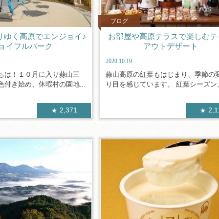
ブログ
りゆく高原でエンジョイ♪
お部屋や高原テラスで楽しむテ
ョイフルパーク
アウトデザート
2020.10.19
ちは！１０月に入り蒜山三
蒜山高原の紅葉もはじまり、季節の
付き始め、休暇村の園地...
り目を感じています。 紅葉シーズン、.
2,371
2,