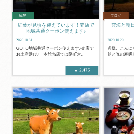
観光
ブログ
紅葉が見頃を迎えています！売店で
雲海と朝
地域共通クーポン使えます♪
2020.10.31
2020.10.29
GOTO地域共通クーポン使えます♪売店で
皆様、こんに
お土産選び♪ 本館売店では隣町倉...
朝と晩の寒暖差
2,475