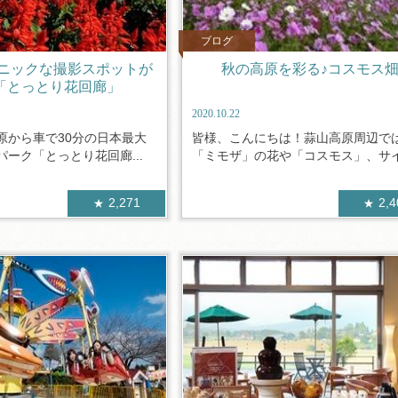
ブログ
ニックな撮影スポットが
秋の高原を彩る♪コスモス
「とっとり花回廊」
2020.10.22
原から車で30分の日本最大
皆様、こんにちは！蒜山高原周辺で
ーク「とっとり花回廊...
「ミモザ」の花や「コスモス」、サイク
2,271
2,