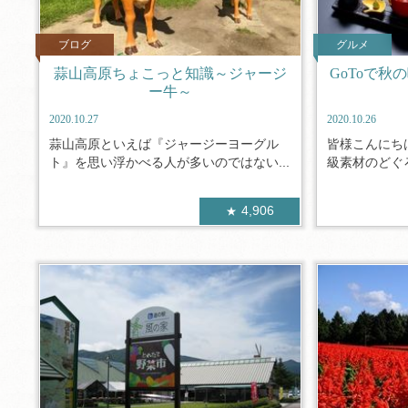
ブログ
グルメ
蒜山高原ちょこっと知識～ジャージ
GoToで
ー牛～
2020.10.27
2020.10.26
蒜山高原といえば『ジャージーヨーグル
皆様こんにち
ト』を思い浮かべる人が多いのではない...
級素材のどぐろ
4,906