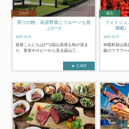
ブログ
観光
実りの秋、高原野菜にフルーツも並
フォトジェ
ぶ!(^^)!
満載♪
2020.10.24
2020.10.23
皆様こんにちは(^^)/蒜山高原も秋が深ま
休暇村蒜山高
り、客室やロビーから見る蒜山三...
級のフラワーパ
2,492