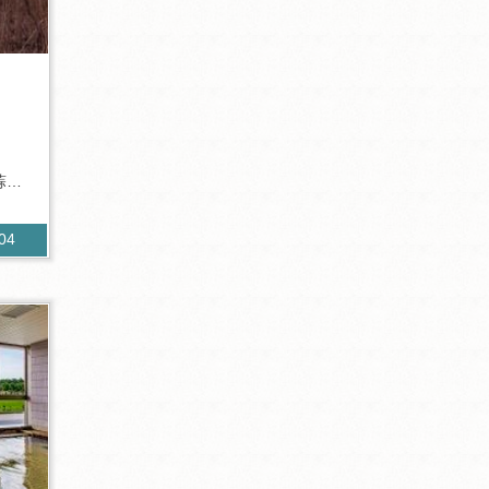
蒜山
404