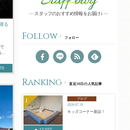
Staff blog
スタッフのおすすめ情報をお届け♪
躍る
Follow
フォロー
で
..
670
Ranking
直近30日の人気記事
ブログ
2026.07.19
キッズコーナー新設！
12,027