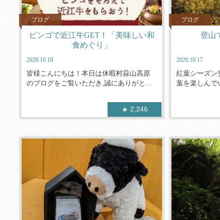
ブログ
ブログ
ビンゴで近江牛GET！「美味しい和
登山
食めぐり」
2020.10.18
2020.10.17
皆様こんにちは！本日は休暇村蒜山高原
紅葉シーズン
のブログをご覧いただき,誠にありがと...
葉を楽しんでい
2,246