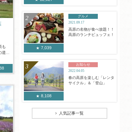
グルメ
2021.09.17
葉
高原の名物が食べ放題！！
高原のランチビュッフェ！
頂も
7,039
...
お知らせ
388
2022.04.05
春の高原を楽しむ「レンタ
サイクル」＆「登山」
8,108
人気記事一覧