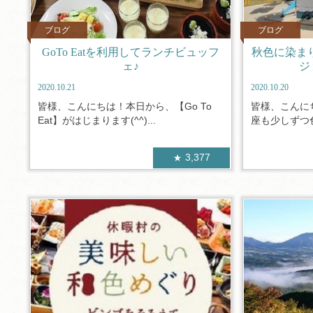
ブログ
ブログ
GoTo Eatを利用してランチビュッフ
秋色に染ま
ェ♪
ジ
2020.10.21
2020.10.20
皆様、こんにちは！本日から、【Go To
皆様、こんに
Eat】がはじまります(^^)...
座も少しずつ色
3,377