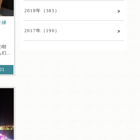
2018年（385）
り練
2017年（190）
の朝
...
621