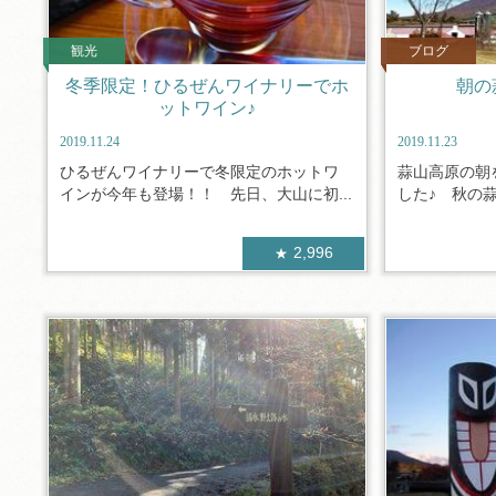
観光
ブログ
冬季限定！ひるぜんワイナリーでホ
朝の
ットワイン♪
2019.11.24
2019.11.23
ひるぜんワイナリーで冬限定のホットワ
蒜山高原の朝
インが今年も登場！！ 先日、大山に初...
した♪ 秋の蒜
2,996