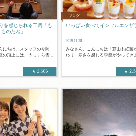
ブログ
りを感じられる工房「も
いっぱい食べてインフルエンザ
ものたね」
2019.11.28
んにちは。スタッフの今岡
みなさん、こんにちは！蒜山も紅葉
の頂上には、うっすら雪...
わり、寒さを感じる季節がやってきまし
2,686
2,