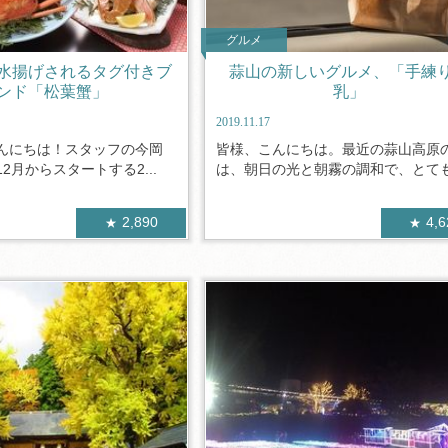
グルメ
水揚げされるタグ付きブ
蒜山の新しいグルメ、「手練
ンド「松葉蟹」
乳」
2019.11.17
んにちは！スタッフの今岡
皆様、こんにちは。最近の蒜山高原
2月からスタートする2...
は、朝日の光と朝霧の調和で、とても幻
2,890
4,