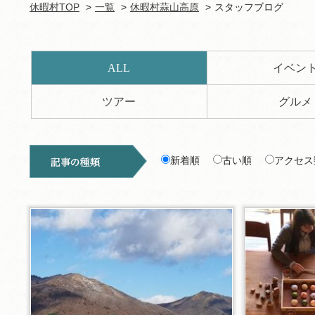
休暇村TOP
一覧
休暇村蒜山高原
スタッフブログ
ALL
イベン
ツアー
グルメ
新着順
古い順
アクセス