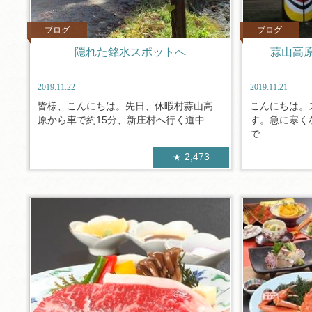
ブログ
ブログ
隠れた銘水スポットへ
蒜山高
2019.11.22
2019.11.21
皆様、こんにちは。先日、休暇村蒜山高
こんにちは。
原から車で約15分、新庄村へ行く道中...
す。急に寒く
で...
2,473