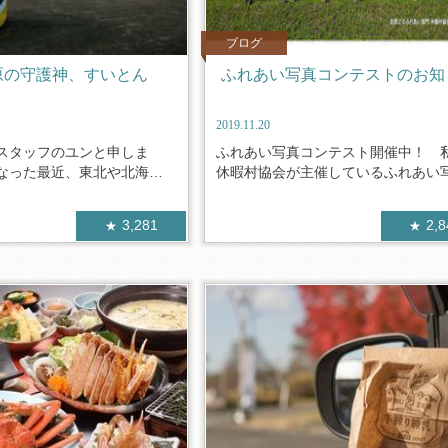
ブログ
原の守護神、すいとん
ふれあい写真コンテストのお知
2019.11.20
スタッフのユンと申しま
ふれあい写真コンテスト開催中！ 
なった最近、東北や北海道
休暇村協会が主催しているふれあい写真
3,281
2,