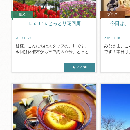
観光
ブログ
Ｌｅｔ‘ｓとっとり花回廊
今日は
2019.11.27
2019.11.26
皆様、こんにちはスタッフの井川です。
みなさま、こ
今回は休暇村から車で約３０分、とっと...
です！本日は、
2,480