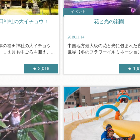
イベント
田神社の大イチョウ！
花と光の楽園
2019.11.14
年の福田神社の大イチョウ
中国地方最大級の花と光に包まれた
１１月も中ごろを迎え、...
世界【冬のフラワーイルミネーションI.
3,018
1,