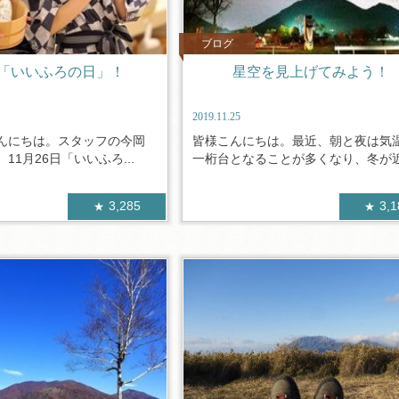
ブログ
、「いいふろの日」！
星空を見上げてみよう！
2019.11.25
んにちは。スタッフの今岡
皆様こんにちは。最近、朝と夜は気
11月26日「いいふろ...
一桁台となることが多くなり、冬が近づ
3,285
3,