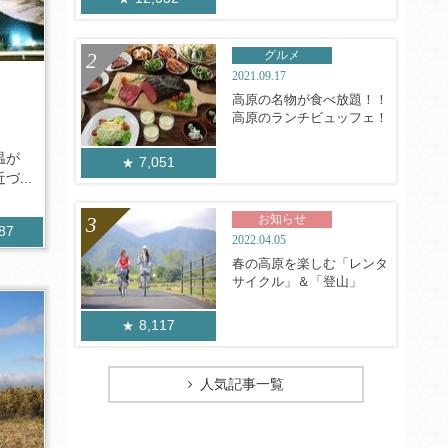
グルメ
2021.09.17
高原の名物が食べ放題！！
高原のランチビュッフェ！
温が
7,051
...
お知らせ
187
2022.04.05
春の高原を楽しむ「レンタ
サイクル」＆「登山」
8,117
人気記事一覧