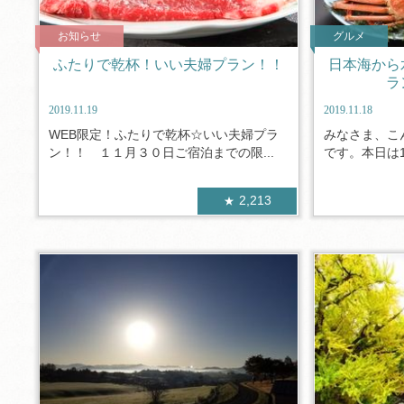
お知らせ
グルメ
ふたりで乾杯！いい夫婦プラン！！
日本海から
ラ
2019.11.19
2019.11.18
WEB限定！ふたりで乾杯☆いい夫婦プラ
みなさま、こ
ン！！ １１月３０日ご宿泊までの限...
です。本日は1
2,213