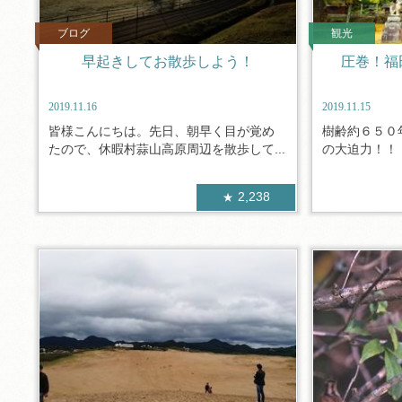
ブログ
観光
早起きしてお散歩しよう！
圧巻！福
2019.11.16
2019.11.15
皆様こんにちは。先日、朝早く目が覚め
樹齢約６５０
たので、休暇村蒜山高原周辺を散歩して...
の大迫力！！ 
2,238