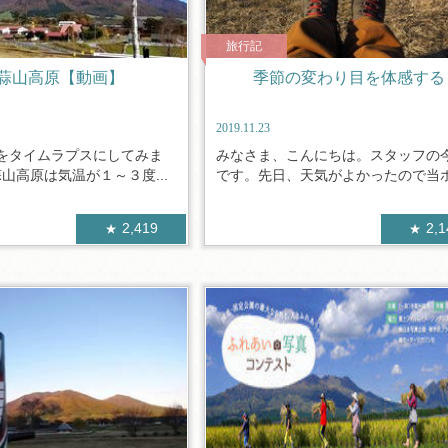
旅行記
蒜山高原【動画】
季節の変わり目を体感する
2019.11.23
をタイムラプスにしてみま
みなさま、こんにちは。スタッフの
山高原は気温が１～３度...
です。先日、天気がよかったので当ホテ
2,419
2,