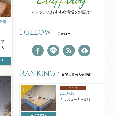
Staff blog
スタッフのおすすめ情報をお届け♪
予防♪
Follow
フォロー
が終
...
346
Ranking
直近30日の人気記事
ブログ
2026.07.19
キッズコーナー新設！
12,032