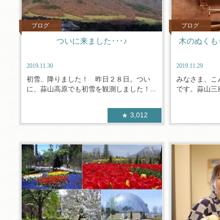
ブログ
ブログ
ついに来ました･･･♪
木のぬくも
2019.11.30
2019.11.29
初雪、降りました！ 昨日２８日。つい
みなさま、こ
に、蒜山高原でも初雪を観測しました！...
です。蒜山三座
3,012