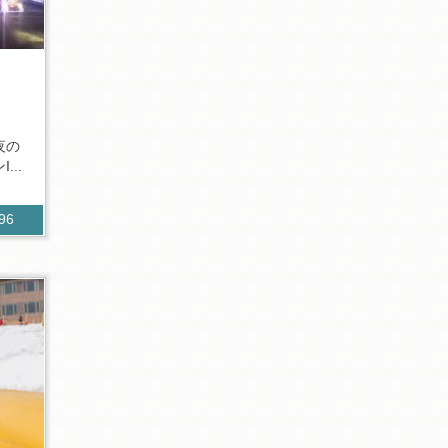
夜の
..
996