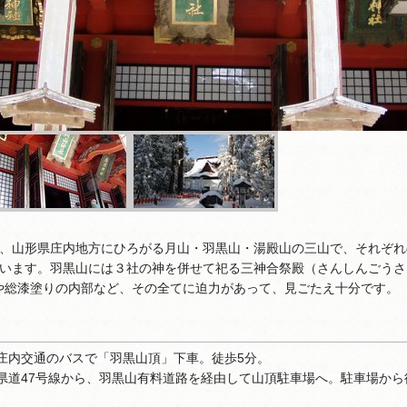
、山形県庄内地方にひろがる月山・羽黒山・湯殿山の三山で、それぞれ
います。羽黒山には３社の神を併せて祀る三神合祭殿（さんしんごうさ
根や総漆塗りの内部など、その全てに迫力があって、見ごたえ十分です。
庄内交通のバスで「羽黒山頂」下車。徒歩5分。
県道47号線から、羽黒山有料道路を経由して山頂駐車場へ。駐車場から