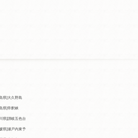
島県]
大久野島
島県]
帝釈峡
川県]
讃岐五色台
媛県]
瀬戸内東予