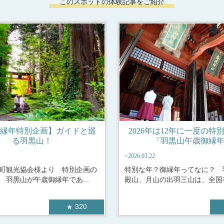
このスポットの体験記事をご紹介
縁年特別企画】ガイドと巡
2026年は12年に一度の特
る羽黒山！
「羽黒山午歳御縁
>2026.03.22
町観光協会様より 特別企画の
特別な年？御縁年ってなに？ 
 羽黒山が午歳御縁年であ...
殿山、月山の出羽三山は、全国有
320