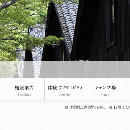
休暇村庄内羽黒 HOME
日帰り入