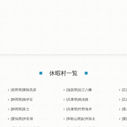
休暇村一覧
[長野県]
乗鞍高原
[滋賀県]
近江八幡
[広
[静岡県]
南伊豆
[兵庫県]
南淡路
[広
[静岡県]
富士
[兵庫県]
竹野海岸
[香
[愛知県]
伊良湖
[和歌山県]
紀州加太
[愛