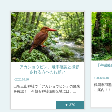
【午歳御
「アカショウビン」飛来確認と撮影
される方へのお願い
>2026.04.04
>2026.05.30
鶴岡市羽黒
出羽三山神社で「アカショウビン」の飛来
ご案内！！
を確認！ 今朝も神社撮影区域には、...
370