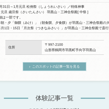
2月31日～1月元旦 松例祭（しょうれいさい）／特殊神事
月元旦 歳旦祭（さいたんさい） 羽黒山・三神合祭殿[ 中祭 ]
細は一部です。
毎朝・夕「御饌（みけ）」（朝食饌、夕食饌）が羽黒山・三神合祭殿の
毎月1日・15日「月次祭（つきなみさい）」が羽黒山・三神合祭殿で斎
〒997-2100
住所
山形県鶴岡市羽黒町手向字羽黒山
このスポットの記事一覧を見る
体験記事一覧