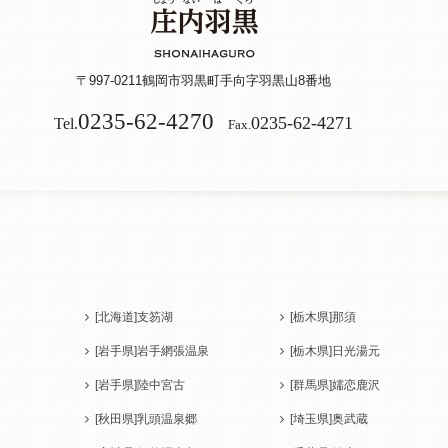
〒997-0211
鶴岡市羽黒町手向字羽黒山8番地
0235-62-4270
0235-62-4271
Tel.
Fax.
[北海道]
支笏湖
[栃木県]
那須
[岩手県]
岩手網張温泉
[栃木県]
日光湯元
[岩手県]
陸中宮古
[群馬県]
嬬恋鹿沢
[秋田県]
乳頭温泉郷
[埼玉県]
奥武蔵