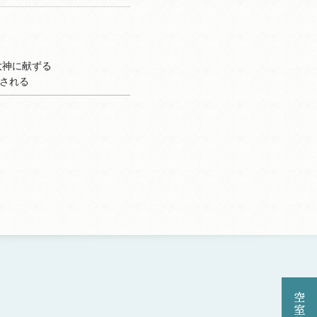
大神に献ずる
行される