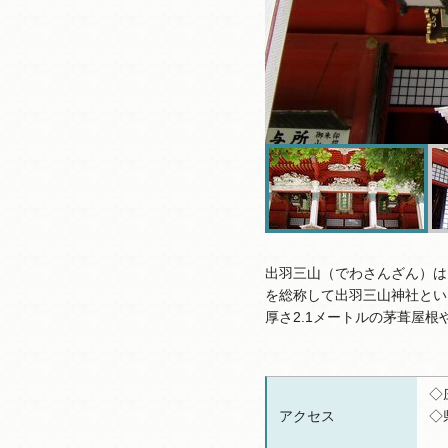
出羽三山（でわさんざん）は
を総称して出羽三山神社とい
厚さ2.1メートルの茅葺屋
◇
アクセス
◇