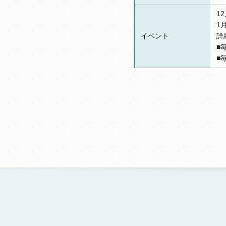
1
1
イベント
詳
■
■