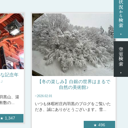
別な記念年
年」
【冬の楽しみ】白銀の世界はまるで
自然の美術館♪
>2026.02.01
羽黒山、湯
数の...
いつも休暇村庄内羽黒のブログをご覧いた
だき、誠にありがとうございます。雪...
1,347
496