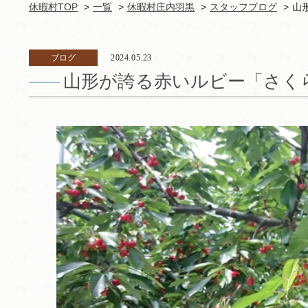
休暇村TOP
一覧
休暇村庄内羽黒
スタッフブログ
山
ブログ
2024.05.23
山形が誇る赤いルビー「さく