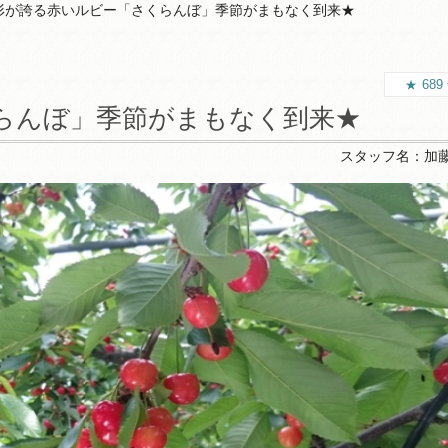
形が誇る赤いルビー「さくらんぼ」季節がまもなく到来★
689
らんぼ」季節がまもなく到来★
スタッフ名：
加