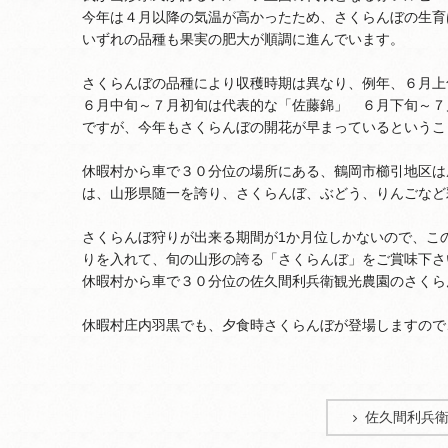
今年は４月以降の気温が高かったため、さくらんぼの生育
いずれの品種も果実の肥大が順調に進んでいます。
さくらんぼの品種により収穫時期は異なり、例年、６月上
６月中旬～７月初旬は代表的な「佐藤錦」 ６月下旬～７
ですが、今年もさくらんぼの開花が早まっているというこ
休暇村から車で３０分位の場所にある、鶴岡市櫛引地区は
は、山形県随一を誇り、さくらんぼ、ぶどう、りんごなど
さくらんぼ狩りが出来る期間が1か月位しかないので、こ
りを入れて、旬の山形の誇る「さくらんぼ」をご賞味下さ
休暇村から車で３０分位の佐久間利兵衛観光農園のさくら
休暇村庄内羽黒でも、夕食時さくらんぼが登場しますので
佐久間利兵