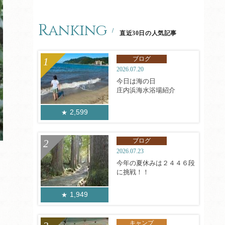
Ranking
直近30日の人気記事
ブログ
2026.07.20
今日は海の日
庄内浜海水浴場紹介
2,599
ブログ
2026.07.23
今年の夏休みは２４４６段
に挑戦！！
1,949
キャンプ