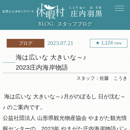
スタッフブログ
BLOG
2023.07.21
1,124
ブログ
view
海は広いな 大きいな～♪
2023庄内海岸物語
スタッフ：
佐藤 こうき
海は広いな 大きいな～♪月がのぼるし 日が沈む～
♪ のご案内です。
公益社団法人 山形県観光物産協会 やまがた観光情
報センターの、2023年 やまがた庄内海岸物語パン