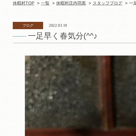
休暇村TOP
一覧
休暇村庄内羽黒
スタッフブログ
一足
ブログ
2022.03.19
一足早く春気分(^^♪