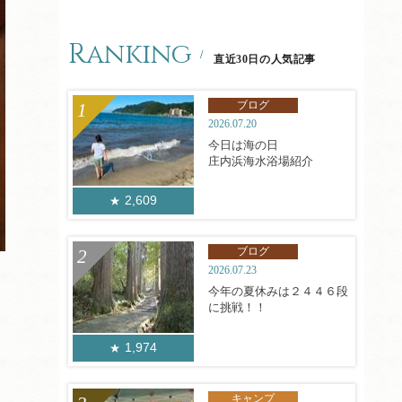
Ranking
直近30日の人気記事
ブログ
2026.07.20
今日は海の日
庄内浜海水浴場紹介
2,609
ブログ
2026.07.23
今年の夏休みは２４４６段
に挑戦！！
1,974
キャンプ