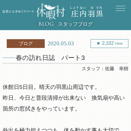
スタッフブログ
BLOG
2020.05.03
2,102
ブログ
view
春の訪れ日誌 パート3
スタッフ：
佐藤 幸樹
休館日5日目。晴天の羽黒山周辺です。
昨日、今日と普段清掃が出来ない 換気扇や高い
箇所の窓拭きをやっています。
外出を極力控えつつも、体を動かす事も大切で