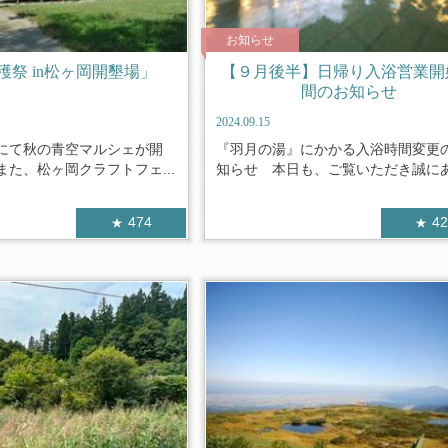
お知らせ
穫祭 in松ヶ岡開墾場」
【９月後半】日帰り入浴営業開
間のお知らせ
2024.09.15
にて秋の青空マルシェが開
『羽月の湯』にかかる入浴時間変更
た、松ヶ岡クラフトフェ...
知らせ 本日も、ご覧いただき誠にあり
474
4