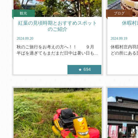
観光
ブログ
紅葉の見頃時期とおすすめスポット
休暇村
のご紹介
2024.09.20
2024.09.19
秋のご旅行をお考えの方へ！！ ９月
休暇村庄内羽
半ばを過ぎてもまだまだ日中は暑い日も...
どの所にある栗
694