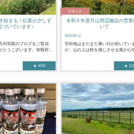
お知らせ
き始まる！紅葉が少しず
令和６年度月山周辺施設の営業
近づいています♪
いて
2024.09.12
庄内羽黒のブログをご覧頂
市街地はまだまだ暑い日が続いてい
とうございます。休暇村...
が、山の上は秋を感じさせる風が心地よ
459
5