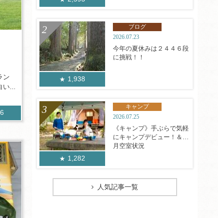
ブログ
2026.07.23
今年の夏休みは２４４６段
に挑戦！！
ラン
1,938
...
キャンプ
76
2026.07.25
《キャンプ》手ぶらで気軽
にキャンプデビュー！＆8
月空室状況
1,282
人気記事一覧