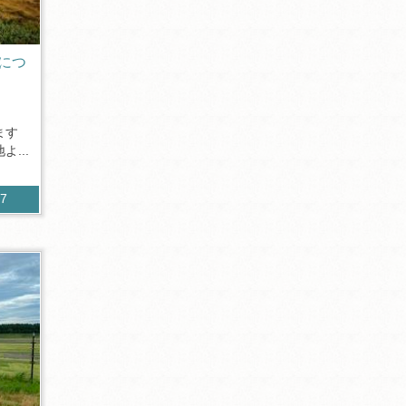
につ
ます
...
27