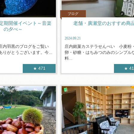
ブログ
定期開催イベント～音楽
老舗・廣瀬堂のおすすめ商
の夕べ～
2024.09.21
庄内羽黒のブログをご覧い
庄内銘菓カステラせんべい 小麦粉
りがとうございます。今...
卵・砂糖・はちみつのみのシンプル
料...
471
4