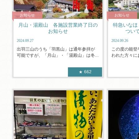
お知らせ
お知らせ
月山・湯殿山 各施設営業終了日の
特急いなほ
お知らせ
つい
2024.09.27
2024.09.26
出羽三山のうち「羽黒山」は通年参拝が
この度の能登
可能ですが、「月山」・「湯殿山」は冬...
われた方々にお
662