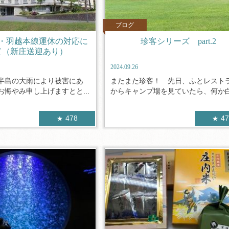
ブログ
・羽越本線運休の対応に
珍客シリーズ part.2
て（新庄送迎あり）
2024.09.26
半島の大雨により被害にあ
またまた珍客！ 先日、ふとレスト
悔やみ申し上げますとと...
からキャンプ場を見ていたら、何か白い
478
4