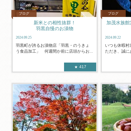
ブログ
ブログ
新米との相性抜群！
加茂水族館
羽黒自慢のお漬物
2024.09.25
2024.09.22
羽黒町が誇るお漬物店「羽黒・のうきょ
いつも休暇村
う食品加工」 何週間か前に店頭からお...
ただき、誠にあ
417