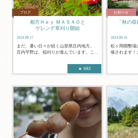
ブログ
お知らせ
相方Ｈｅｙ ＭＡＳＡＯと
「秋の収
ゲレンデ草刈り開始
2024.09.17
2024.09.16
まだ、暑い日々が続く山形県庄内地方。
松ヶ岡開墾場
庄内平野は、稲刈りが進んでいます。こ...
催されます！ま
682