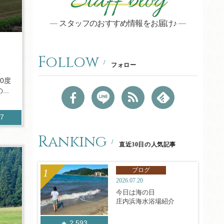
Staff blog
スタッフのおすすめ情報をお届け♪
Follow
フォロー
0度
..
57
Ranking
直近30日の人気記事
ブログ
2026.07.20
今日は海の日
庄内浜海水浴場紹介
2,593