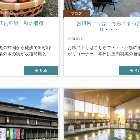
ブログ
庄内羽黒 秋の収穫
お風呂上りはこちらでまっ
り・・・
2024.09.18
黒の玄関から徒歩で30秒ほ
お風呂上りはこちらで・・・羽黒の
の木の実が収穫時期と...
がりコーナー 本日は庄内羽黒の自慢の
659
4