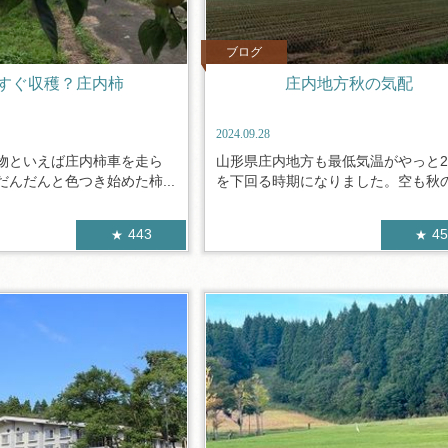
ブログ
すぐ収穫？庄内柿
庄内地方秋の気配
2024.09.28
物といえば庄内柿車を走ら
山形県庄内地方も最低気温がやっと2
んだんと色つき始めた柿...
を下回る時期になりました。空も秋の.
443
4