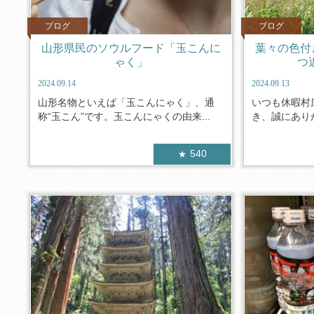
ブログ
ブログ
山形県民のソウルフード「玉こんに
葉々の色付
ゃく」
つ
2024.09.14
2024.09.13
山形名物といえば「玉こんにゃく」、通
いつも休暇村
称“玉こん”です。玉こんにゃくの由来...
き、誠にありが
540