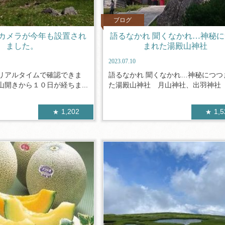
ブログ
カメラが今年も設置され
語るなかれ 聞くなかれ…神秘
ました。
まれた湯殿山神社
2023.07.10
リアルタイムで確認できま
語るなかれ 聞くなかれ…神秘につつ
開きから１０日が経ちま...
た湯殿山神社 月山神社、出羽神社（.
1,202
1,