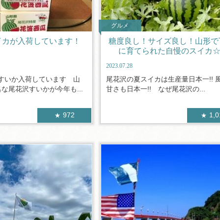
グルメ
イカが入荷しています！
糖度良し！サイズ良し！山形で
に育てられた自慢のスイカ☆
2023.07.28
すいか入荷しています 山
尾花沢の夏スイカは生産量日本一!! 
な尾花沢すいかが今年も...
甘さも日本一!! なぜ尾花沢の...
972
1,