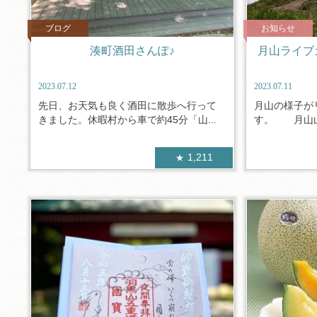
ブログ
お知らせ
湊町酒田さんぽ♪
月山ライブ
2023.07.12
2023.07.11
先日、お天気も良く酒田に散歩へ行って
月山の様子が
きました。休暇村から車で約45分「山...
す。 月山山
1,211