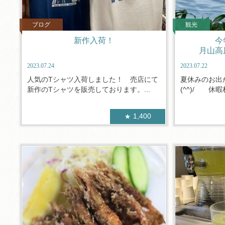
ブログ
観光
新作入荷！
今
月山高
2023.07.24
2023.07.22
人気のTシャツ入荷しました！ 売店にて
夏休みのお出
新作のTシャツを販売しております。...
(^^)/ 休暇
1,400