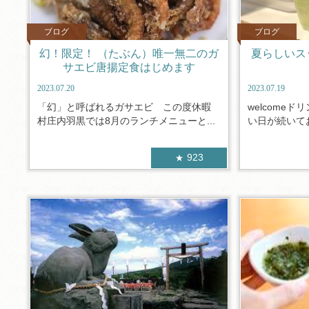
ブログ
ブログ
幻！限定！ （たぶん）唯一無二のガ
夏らしいス
サエビ唐揚定食はじめます
2023.07.20
2023.07.19
「幻」と呼ばれるガサエビ この度休暇
welcome
村庄内羽黒では8月のランチメニューと...
い日が続いてお
923