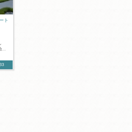
ート
し
始ま
233