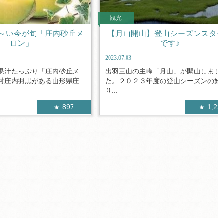
観光
～い今が旬「庄内砂丘メ
【月山開山】登山シーズンスタ
ロン」
です♪
2023.07.03
果汁たっぷり「庄内砂丘メ
出羽三山の主峰「月山」が開山しま
庄内羽黒がある山形県庄...
た。２０２３年度の登山シーズンの
り...
897
1,