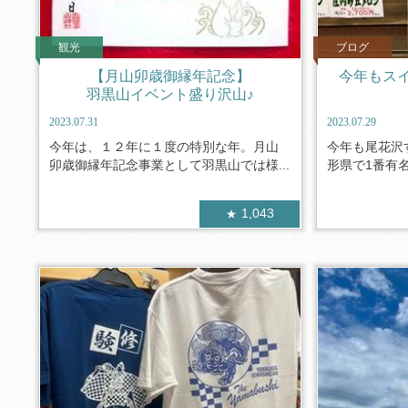
観光
ブログ
【月山卯歳御縁年記念】
今年もス
羽黒山イベント盛り沢山♪
2023.07.31
2023.07.29
今年は、１２年に１度の特別な年。月山
今年も尾花沢
卯歳御縁年記念事業として羽黒山では様...
形県で1番有名
1,043