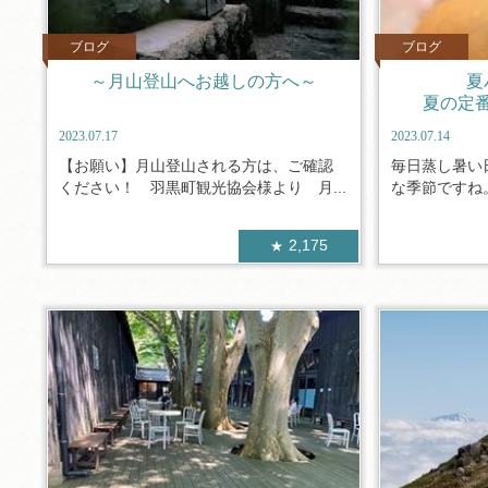
ブログ
ブログ
～月山登山へお越しの方へ～
夏
夏の定
2023.07.17
2023.07.14
【お願い】月山登山される方は、ご確認
毎日蒸し暑い
ください！ 羽黒町観光協会様より 月...
な季節ですね。
2,175