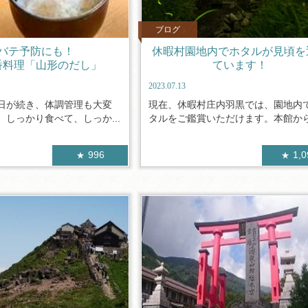
ブログ
バテ予防にも！
休暇村園地内でホタルが見頃を
番料理「山形のだし」
ています！
2023.07.13
日が続き、体調管理も大変
現在、休暇村庄内羽黒では、園地内
しっかり食べて、しっか...
タルをご鑑賞いただけます。本館から歩
996
1,