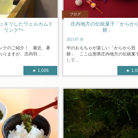
ブログ
ッキリしたウェルカムド
庄内地方の伝統菓子「からか
リンク*+
餅」
2023.07.18
ドリンクのご紹介！ 最近、暑
中のおもちゃが楽しい「からから煎
りますが、庄内羽...
餅」 ここ山形県庄内地方の伝統菓
して...
1,026
1,