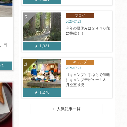
ブログ
2026.07.23
今年の夏休みは２４４６段
に挑戦！！
 日
1,931
キャンプ
121
2026.07.25
《キャンプ》手ぶらで気軽
にキャンプデビュー！＆8
月空室状況
1,278
人気記事一覧