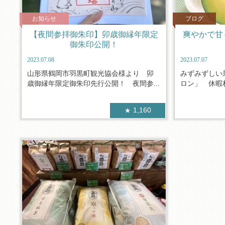
お知らせ
ブログ
【夜間参拝御朱印】卯歳御縁年限定
爽やかで甘
御朱印公開！
2023.07.08
2023.07.07
山形県鶴岡市羽黒町観光協会様より 卯
みずみずしい
歳御縁年限定御朱印先行公開！ 夜間参...
ロン」 休暇村
1,160