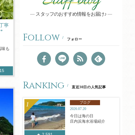
Staff blog
スタッフのおすすめ情報をお届け♪
丁寧
*
Follow
フォロー
風味も
015
Ranking
直近30日の人気記事
ブログ
2026.07.20
今日は海の日
庄内浜海水浴場紹介
2,591