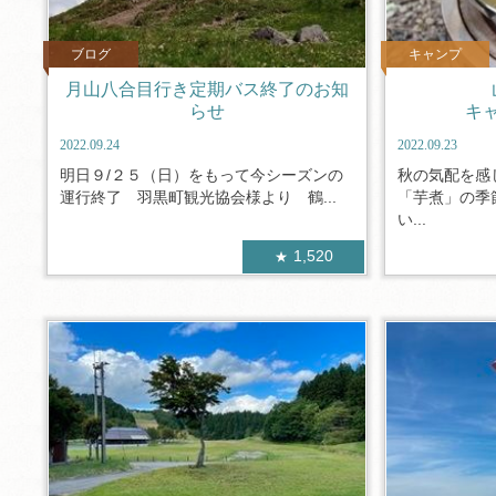
ブログ
キャンプ
月山八合目行き定期バス終了のお知
らせ
キ
2022.09.24
2022.09.23
明日９/２５（日）をもって今シーズンの
秋の気配を感
運行終了 羽黒町観光協会様より 鶴...
「芋煮」の季
い...
1,520