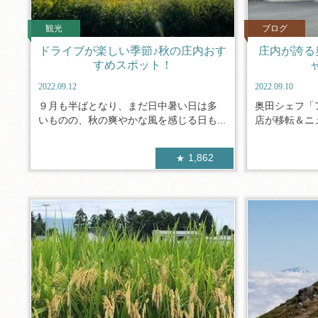
観光
ブログ
ドライブが楽しい季節♪秋の庄内おす
庄内が誇る
すめスポット！
2022.09.12
2022.09.10
９月も半ばとなり、まだ日中暑い日は多
奥田シェフ「
いものの、秋の爽やかな風を感じる日も...
店が移転＆ニュ
1,862