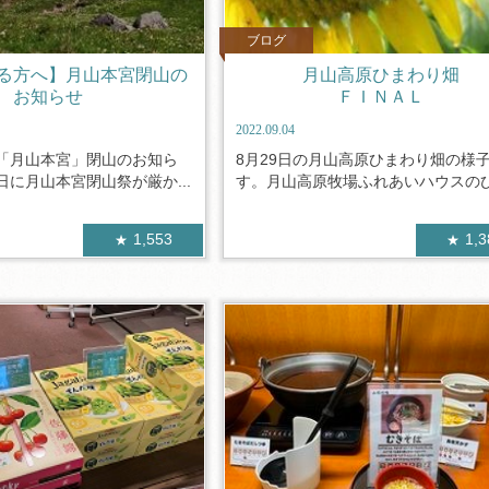
ブログ
る方へ】月山本宮閉山の
月山高原ひまわり畑
お知らせ
ＦＩＮＡＬ
2022.09.04
「月山本宮」閉山のお知ら
8月29日の月山高原ひまわり畑の様
に月山本宮閉山祭が厳か...
す。月山高原牧場ふれあいハウスのひ.
1,553
1,