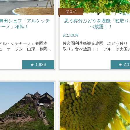
ブログ
奥田シェフ「アルケッチ
思う存分ぶどうを堪能「粒取り
ャーノ」移転！
べ放題！！
2022.09.09
アル・ケチャーノ」鶴岡本
佐久間利兵衛観光農園 ぶどう狩り
ーオープン 山形・鶴岡...
取り」食べ放題！！ フルーツ大国と呼
1,826
2,