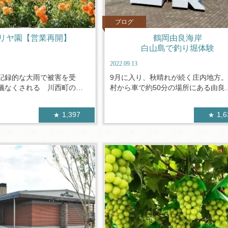
ブログ
リヤ園【営業再開】
鶴岡由良海岸
白山島で釣り堀体験
2022.09.13
記録的な大雨で被害を受
9月に入り、秋晴れが続く庄内地方
儀なくされる 川西町の
村から車で約50分の場所にある由良..
1,397
1,