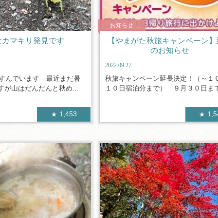
お知らせ
なカマキリ発見です
【やまがた秋旅キャンペーン】
のお知らせ
2022.09.27
すすんでいます 最近まだ暑
秋旅キャンペーン延長決定！（～１
が山はだんだんと秋め...
１０日宿泊分まで） ９月３０日までを
1,453
1,