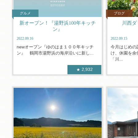
グルメ
ブログ
新オープン！『湯野浜100年キッチ
川西ダ
ン』
2022.09.16
2022.09.15
newオープン『ゆのはま１００年キッチ
今月はじめの
ン』 鶴岡市湯野浜の海岸沿いに新し...
け、休園を余
「川...
2,932