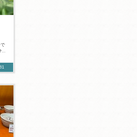
子で
..
381