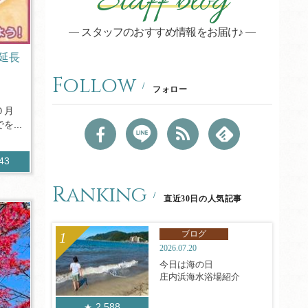
Staff blog
スタッフのおすすめ情報をお届け♪
延長
Follow
フォロー
０月
...
543
Ranking
直近30日の人気記事
ブログ
2026.07.20
今日は海の日
庄内浜海水浴場紹介
2,588