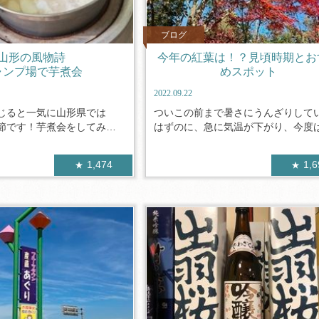
ブログ
山形の風物詩
今年の紅葉は！？見頃時期とお
ャンプ場で芋煮会
めスポット
2022.09.22
じると一気に山形県では
ついこの前まで暑さにうんざりして
節です！芋煮会をしてみた
はずのに、急に気温が下がり、今度は夏
1,474
1,