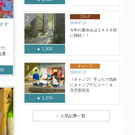
ブログ
2026.07.23
すす
今年の夏休みは２４４６段
に挑戦！！
いた
1,926
...
キャンプ
692
2026.07.25
《キャンプ》手ぶらで気軽
にキャンプデビュー！＆8
月空室状況
1,276
人気記事一覧