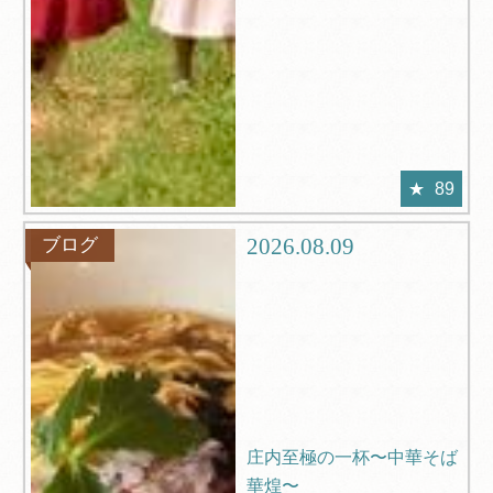
89
2026.08.09
ブログ
庄内至極の一杯〜中華そば
華煌〜