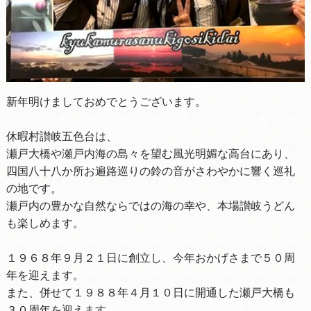
新年明けましておめでとうございます。
休暇村讃岐五色台は、
瀬戸大橋や瀬戸内海の島々を望む風光明媚な高台にあり、
四国八十八か所お遍路巡りの鈴の音がさわやかに響く巡礼
の地です。
瀬戸内の豊かな自然ならではの海の幸や、本場讃岐うどん
も楽しめます。
１９６８年９月２１日に創立し、今年おかげさまで５０周
年を迎えます。
また、併せて１９８８年４月１０日に開通した瀬戸大橋も
３０周年を迎えます。