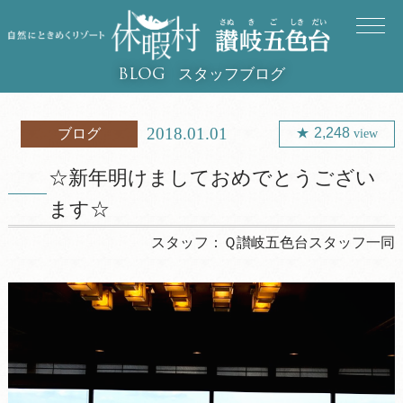
スタッフブログ
BLOG
2018.01.01
2,248
ブログ
view
☆新年明けましておめでとうござい
ます☆
スタッフ：
Ｑ讃岐五色台スタッフ一同