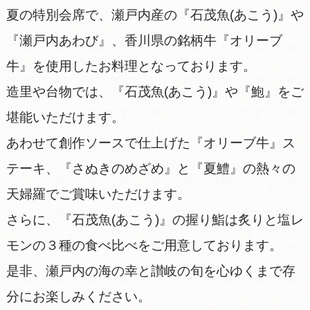
夏の特別会席で、瀬戸内産の『石茂魚(あこう)』や
『瀬戸内あわび』、香川県の銘柄牛『オリーブ
牛』を使用したお料理となっております。
造里や台物では、『石茂魚(あこう)』や『鮑』をご
堪能いただけます。
あわせて創作ソースで仕上げた『オリーブ牛』ス
テーキ、『さぬきのめざめ』と『夏鱧』の熱々の
天婦羅でご賞味いただけます。
さらに、『石茂魚(あこう)』の握り鮨は炙りと塩レ
モンの３種の食べ比べをご用意しております。
是非、瀬戸内の海の幸と讃岐の旬を心ゆくまで存
分にお楽しみください。