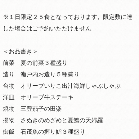
※１日限定２５食となっております。限定数に達
した場合はご予約いただけません。
＜お品書き＞
前菜 夏の前菜３種盛り
造り 瀬戸内お造り５種盛り
台物 オリーブいりこ出汁海鮮しゃぶしゃぶ
洋皿 オリーブ牛ステーキ
焼物 三豊茄子の田楽
揚物 さぬきのめざめと夏鱧の天婦羅
御飯 石茂魚の握り鮨３種盛り