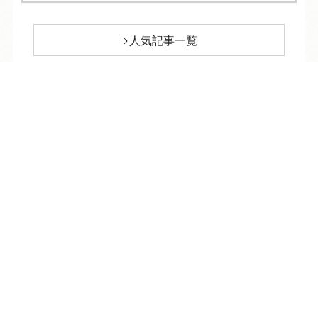
人気記事一覧
ARCHIVE
/
月別アーカイブ
TEL
ログイン
宿泊予約
空室検索
2026年 (223)
08月 (11)
2025年 (319)
07月 (31)
12月 (30)
2024年 (316)
06月 (30)
11月 (28)
12月 (33)
2023年 (318)
05月 (30)
10月 (32)
11月 (30)
12月 (20)
2022年 (261)
04月 (30)
09月 (30)
10月 (30)