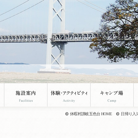
休暇村讃岐五色台 HOME
日帰り入