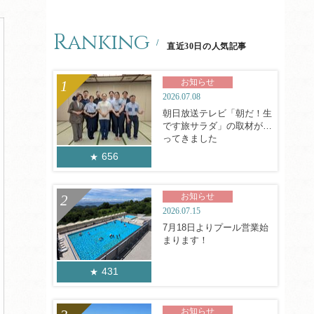
Ranking
直近30日の人気記事
お知らせ
2026.07.08
朝日放送テレビ「朝だ！生
です旅サラダ」の取材がや
ってきました
656
お知らせ
2026.07.15
7月18日よりプール営業始
まります！
431
お知らせ