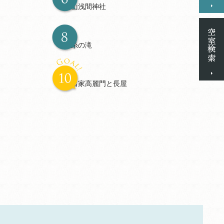
紫山浅間神社
白糸の滝
井出家高麗門と長屋