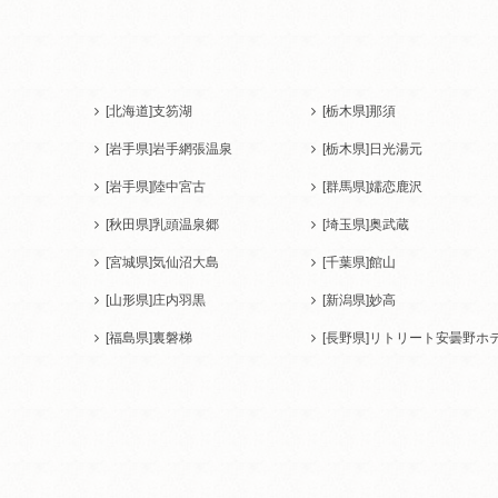
[北海道]
支笏湖
[栃木県]
那須
[岩手県]
岩手網張温泉
[栃木県]
日光湯元
[岩手県]
陸中宮古
[群馬県]
嬬恋鹿沢
[秋田県]
乳頭温泉郷
[埼玉県]
奥武蔵
[宮城県]
気仙沼大島
[千葉県]
館山
[山形県]
庄内羽黒
[新潟県]
妙高
[福島県]
裏磐梯
[長野県]
リトリート安曇野ホ