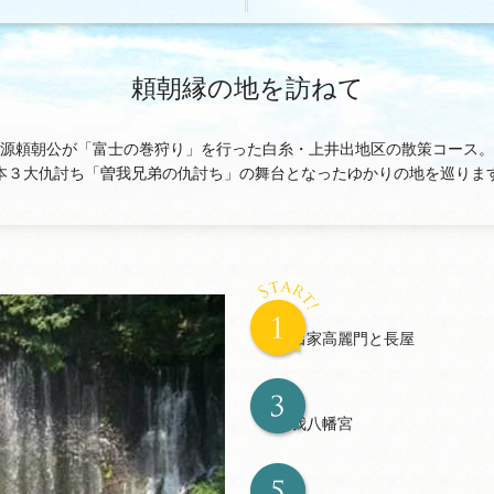
頼朝縁の地を訪ねて
源頼朝公が「富士の巻狩り」を行った白糸・上井出地区の散策コース。
本３大仇討ち「曽我兄弟の仇討ち」の舞台となったゆかりの地を巡りま
井出家高麗門と長屋
曽我八幡宮