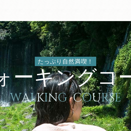
たっぷり自然満喫！
ォーキングコ
W
A
L
K
I
N
G
C
O
U
R
S
E