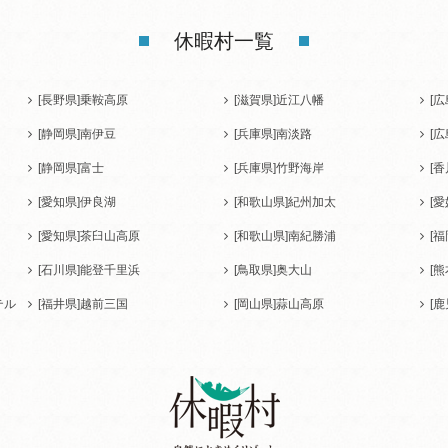
休暇村一覧
[長野県]
乗鞍高原
[滋賀県]
近江八幡
[広
[静岡県]
南伊豆
[兵庫県]
南淡路
[広
[静岡県]
富士
[兵庫県]
竹野海岸
[香
[愛知県]
伊良湖
[和歌山県]
紀州加太
[愛
[愛知県]
茶臼山高原
[和歌山県]
南紀勝浦
[福
[石川県]
能登千里浜
[鳥取県]
奥大山
[熊
テル
[福井県]
越前三国
[岡山県]
蒜山高原
[鹿