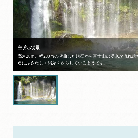
白糸の滝
高さ20ｍ、幅200ｍの湾曲した絶壁から富士山の湧水が流れ
名にふさわしく絹糸をさらしているようです。