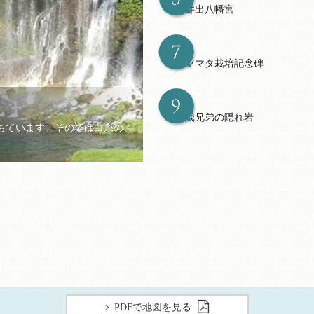
上井出八幡宮
ミツマタ栽培記念碑
曽我兄弟の隠れ岩
落ちています。その姿は白糸の
PDFで地図を見る