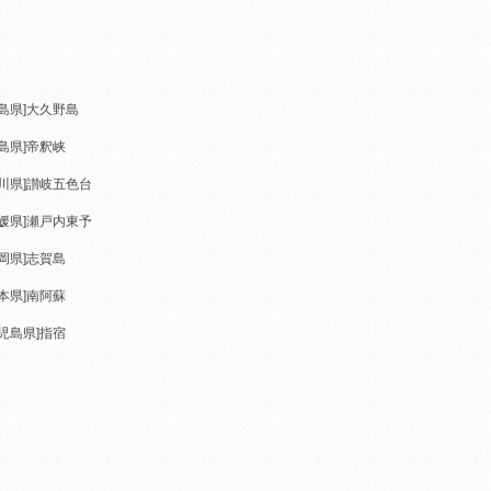
島県]
大久野島
島県]
帝釈峡
川県]
讃岐五色台
媛県]
瀬戸内東予
岡県]
志賀島
本県]
南阿蘇
児島県]
指宿