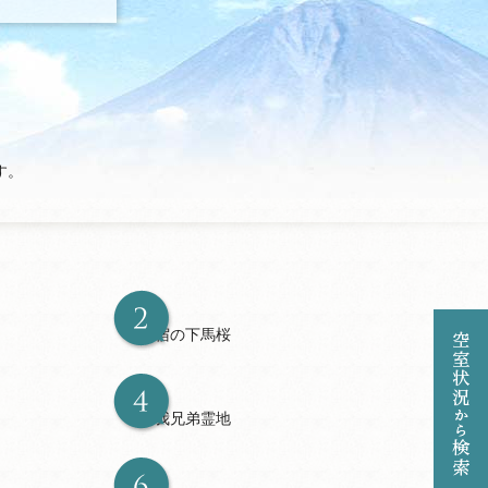
す。
狩宿の下馬桜
曽我兄弟霊地