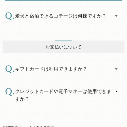
牛肉ステーキ（1人前約140ｇ）、海鮮（帆立、
A.
０
【備品】
イカ）、骨付きソーセージ・野菜・エビフラ
・入浴はホテルの温泉浴場をご利用いただけま
テレビ 電話 冷蔵庫 浴衣 バスタオル タ
愛犬と宿泊できるコテージは何棟ですか？
イ、ポテト・おにぎり・フルーツが付いていま
す。（※入湯税別）
オル
す。
A.
（１５:００～２３:００、５:３０～９:００）
ドライヤー ソファー 室内用スリッパ 空気
愛犬と宿泊できるコテージは１０棟ございま
清浄機
す。
ご予約の際は部屋タイプ「ペットと泊まれるコ
お支払いについて
【食器類】
テージ・禁煙」をご予約下さい。
茶碗 汁椀 カレー皿 ミート皿 グラス
※愛犬のホテル棟への入館は出来ません。
箸
ギフトカードは利用できますか？
スプーン フォーク ナイフ マグカップ 洗
剤 スポンジ
A.
ＪＣＢギフトカードのみご利用いただけます。
クレジットカードや電子マネーは使用できま
【調理器具】
すか？
ｗｅｂｅｒ電気グリル ホットプレート 鍋
フライパン やかん しゃもじ 包丁 まな
A.
以下のクレジットカードをご利用いただけま
板
す。
缶切り ワインオープナー 電気ポット 炊飯