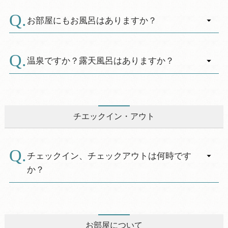
（帰り）休暇村９：５５発「富士宮駅行き」の
（案内書）と一緒にお送りしております。
し上げます。
路線バスにご乗車いただき、「白糸の滝入口」
ダイヤ改正等もございますのでお電話にてご確
※食物アレルギーをお持ちのお客様には、ご自
お部屋にもお風呂はありますか？
下車１０：１１着「新富士駅行き」１０：１７
認いただくと万全です。
身での専用食事のお持込みもお受けしますの
発に乗り換え「新富士駅」１１：１２着をご利
A.
で、その場合は事前にお申し出ください。
洋室はユニットバス付でございます。和室には
用ください。
ございません。ご入浴は温泉浴場となっていま
温泉ですか？露天風呂はありますか？
す。
※「まかいの牧場」のお迎え便は1日1便のみの
A.
コテージはシャワー室がついております。一部
自家泉源掘削による天然温泉「富士山恵みの
予約制となっております。
ユニットバス付きです。ユニットバス付のコテ
湯」です。温泉は２０１０年２月に開湯し、Ｐ
※送迎バスのお問い合わせは休暇村富士 0544-
ージは玄関までのアプローチが車イス対応とな
Ｈ１０.０と高いアルカリ性単純泉のお肌にやさ
54-5200 （2024.04.01時点のバス便情報）
チエックイン・アウト
っております。ご予約の際にお問合せくださ
しい泉質のお湯です。露天風呂はありません
い。
が、雲の少ない晴れた日には浴槽からすばらし
い富士山を眺めることができます。
チェックイン、チェックアウトは何時です
か？
A.
チェックインは１５：００、チェックアウトは
１０：００です。
お部屋について