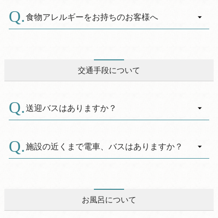
A.
お食事は基本夕食・朝食ともにビュッフェスタ
帰り入浴もポイント加算及び利用の対象となり
イルと懐石スタイルがございます。コテージご
食物アレルギーをお持ちのお客様へ
ますので、Qカードをお持ちの場合は精算時にお
宿泊の場合は、ご夕食食材のデリバリーもござ
申し出ください。
A.
います。
休暇村では、食物アレルギーをお持ちのお客様
貯まったポイントは1ポイント1円として宿泊代
オプションで別途ご注文いただける一品料理も
が安心・安全にお食事をお楽しみいただけます
金や売店でのお買い物・レストランでのお食事
ご用意がございます。
よう、できる限りの対応に取り組んでおりま
にご利用いただけます。
交通手段について
※懐石コースご注文の際は、お子様デイナープ
す。事前にお知らせください。
レート、キッズディナープレートもございま
ただし、休暇村でご提供している料理等は、他
す。
のメニューと同一の厨房で共通の調理器具等を
送迎バスはありますか？
使用し調理をしております。十分な洗浄はして
おりますが、調理の過程において微量のアレル
A.
公共交通機関をご利用の場合
ゲン物質が混入する可能性がございます。本対
（行き）新富士駅⑤乗り場、「富士山駅行き」
施設の近くまで電車、バスはありますか？
応がアレルゲン物質を完全に除去し、アレルギ
新富士１４：０５発の富士急路線バスにご乗車
ー症状を発症しないことをお約束するものでは
A.
ください。途中の「まかいの牧場」１５：０５
最寄の駅は、富士駅から甲府駅を結ぶＪＲ身延
ございませんので、あらかじめご了承くださ
着で下車。到着時間に合わせお迎えにあがりま
（みのぶ）線の富士宮（ふじのみや）駅になり
い。
す。ご利用の際は事前にご連絡ください。
ます。富士宮駅からは、休暇村富士までのバス
お風呂について
これらを踏まえ、ご利用に際してはお客様にて
がございます。詳しい時間などパンフレット
最終的なご判断をいただきますよう、お願い申