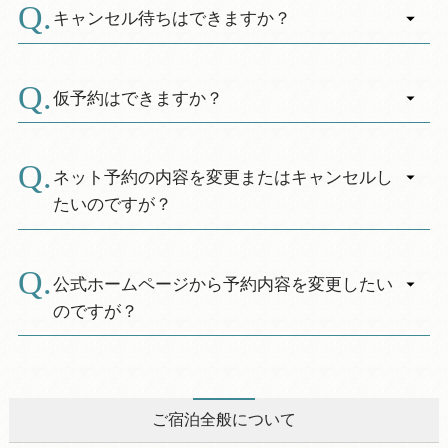
合はその限りではありません。
ご予約の申し込みが集中する時期については、
キャンセル待ちはできますか？
お部屋について
電話が大変混雑いたします。
A.
インターネットによるご予約は6ヶ月前の翌日午
誠に恐れ入りますが、お時間をおいてから再度
申し訳ございませんが、キャンセル待ちはお受
バリアフリーについて
前0時から受付開始です。
おかけ直しくださいますようお願い申し上げま
けしておりません。
仮予約はできますか？
※インターネット予約の場合、予約開始日であ
す。
コテージについて
っても電話予約で先に満室となっている場合が
A.
申し訳ございませんが、仮予約はお受けしてお
あります。(特に年末年始、ゴールデンウィー
りません。
ネット予約の内容を変更またはキャンセルし
お支払いについて
ク、夏期等)
たいのですが？
A.
※ご予約サイト(例：一休、じゃらん.net、楽天
トラベル等)からのご予約の場合
公式ホームページから予約内容を変更したい
ご予約されたサイト扱いとなり、私どもへご
のですが？
連絡いただいても対応できかねますので、お客
A.
様ご自身がご予約されたサイトを通じて変更、
お客様マイページ変更画面からは次の変更がで
キャンセルの手続きを行ってください。
きます。
【利用日・泊数・部屋数・人数構成・食事オプ
ご宿泊全般について
※休暇村公式ＨＰからのご予約の場合
ションの変更】