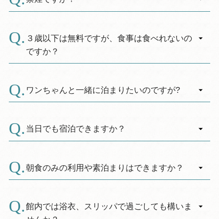
〇101名以上
し、利用状況等により営業時間を変更させてい
絡をお願いいたします。
不泊70％、当日70％、前日50％、2日前～7日前
A.
ただく場合もございますので事前にご確認くだ
ホテル客室・コテージ内は全て禁煙となってお
25％、8日前～14日前15％、15日前～30日前
さい。
ります。
３歳以下は無料ですが、食事は食べれないの
10％
ホテル２階と４階に喫煙コーナーがございま
ですか？
す。
※1泊2食宿泊料金(税抜き)に対する割合です。
A.
３歳以下の幼児の方は無料ですが、お食事は大
※コテージについても同様です。
人の方と一緒にビュッフェ料理をお召し上がり
ワンちゃんと一緒に泊まりたいのですが?
いただけます。
A.
ただし、お布団やアメニティー類はつきません
コテージには一緒に泊まることのできるコテー
ので、寝具のご用意につきましては、1泊５５０
ジがございます。普段室内でお過ごしのワンち
当日でも宿泊できますか？
円にて別途承ることができます。
ゃんでしたら全く問題ございません。ご予約の
A.
際にご確認ください。なお、補助犬（介助犬）
お部屋に空きがあれば当日のご予約でもご宿泊
はホテル及びコテージともご一緒にお泊りいた
いただけます。
朝食のみの利用や素泊まりはできますか？
だけます。いずれの場合もご予約の際にお申し
A.
出ください。
ホテルでは、１泊２食がご利用の基本です。コ
テージでは、朝食のみのご利用や素泊まりも可
館内では浴衣、スリッパで過ごしても構いま
能です。期間によりお得な宿泊プラン等もござ