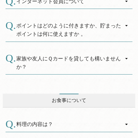
い。なお、期限が切れると会員資格が無くな
インターネット会員について
り、情報誌をお届けできません。
A.
また、Qカードお申し込みの際に「DM不要」と
インターネット予約をする際に必要となる情報
されている方についてはお届けしておりませ
をあらかじめ登録していただいた状態のお客様
ポイントはどのように付きますか、貯まった
ん。なお、住所ご変更の際にはお早めにご連絡
を指します。インターネットからの予約をされ
ポイントは何に使えますか 。
ください。
る際には、インターネット会員（無料）にご登
A.
録いただく必要があります。
18歳以上の方は100円のご利用で5ポイントが加
会員登録、変更、退会方法は、「会員登録の確
算されます。税金や預り金（宅急便代など）は
家族や友人にＱカードを貸しても構いません
認・変更」ページからお手続きいただけます。
ポイント対象外です。また、一部の宿泊プラン
か？
また、インターネット会員とＱカード会員とは
（旅Q・ゆっ旅プラン・自然とのふれあい写真教
別々の会員組織で、それぞれにご登録が必要で
A.
室など）についてはポイントの加減に制限があ
Qカードのご利用は会員ご本人様のみに限らせて
す。
ります。
いただきます。
なお、旅行会社や休暇村ホームページ以外の予
会員ご本人様と同伴でのご利用はお伺いできま
お食事について
約サイトからご予約された場合、また、旅行会
す。
社で発行した宿泊クーポン券などを利用して精
会員ご本人様がいらっしゃらない場合にはご利
算される場合についてはポイント加算対象外と
用いただけません。
料理の内容は？
なりますのでご注意ください。
宿泊代金の他、売店・レストランのご利用、日