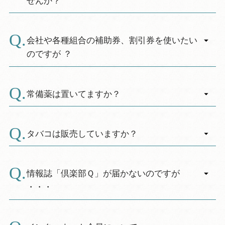
せんか？
いますので、詳しくは公式ＨＰもしくは直接お
A.
電話にてお問合せください。
ホテル内は浴衣やスリッパでお寛ぎいただけま
す。
会社や各種組合の補助券、割引券を使いたい
のですが ？
A.
ご予約は休暇村公式サイト、お電話予約の対応
となりますが、割引補助契約のある会社や組合
常備薬は置いてますか？
／団体の補助券や割引券をご利用いただくこと
A.
ができます。お勤め先等に契約の有無につきま
申し訳ございませんが、お客様に内服薬等のご
しては事前にご確認いただき、ご予約時利用の
提供や販売はできかねます。必要と思われるお
タバコは販売していますか？
旨お伝えください。チェックイン時、補助券や
薬については、お客様ご自身で事前にお持ちく
A.
割引券類の印刷物はフロントにご提示くださ
ださい。
申し訳ございません。タバコの取り扱いはござ
い。
※休暇村から最寄りのドラッグストアーまで車
いません。
情報誌「倶楽部Ｑ」が届かないのですが
で約３０分かかります。
・・・
A.
Q会員係（TEL 03-3845-8657）までお電話くださ