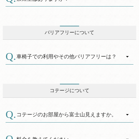
ト、電気ケトル等ご用意しています。
A.
プラスチック資源循環法に基づきクシ、カミソ
全客室（コテージ）禁煙となっています。ホテ
リ、歯ブラシはフロントでのお渡しとなりま
ルの２Ｆと４Ｆに喫煙コーナーがございます。
す。
バリアフリーについて
※使い捨てによるごみ削減のため、普段お使い
のものがありましたらご持参いただければ幸い
です。
車椅子での利用やその他バリアフリーは？
A.
ホテル内にはスロープやエレベーターがあり、
レストランや多目的トイレ、温泉浴場へも車椅
子でお越しいただけます。和室の上がり框を除
コテージについて
けば、段差はなく車いすで行けないところはご
ざいません。
コテージのお部屋から富士山見えますか。
※サービス介助士有資格者を配置しており、お
体のご不自由な方により安心していただけるよ
A.
富士山の方角に建てられていますが、木々があ
うサービス向上に努めています。また、ホテル
り富士山はご覧いただけません。