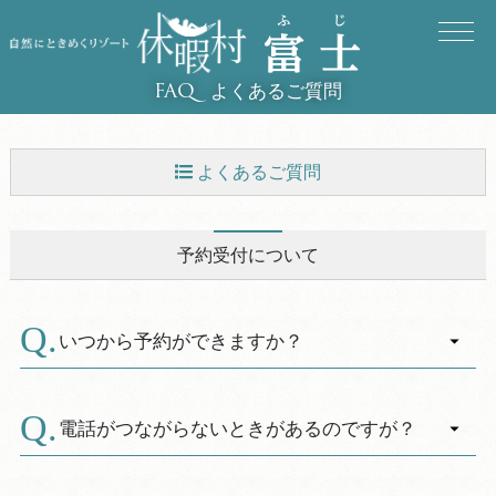
よくあるご質問
FAQ
よくあるご質問
予約受付について
予約受付について
ご宿泊全般について
お食事について
いつから予約ができますか？
交通手段について
A.
お電話での直接予約は6ヶ月前の【同日】午前１
０時から受付開始です。
電話がつながらないときがあるのですが？
お風呂について
（該当日が無い場合は翌月1日より受付）
A.
※但し、学校団体による教育関連行事利用の場
年末年始や夏休み、ゴールデンウィークなど、
チエックイン・アウト