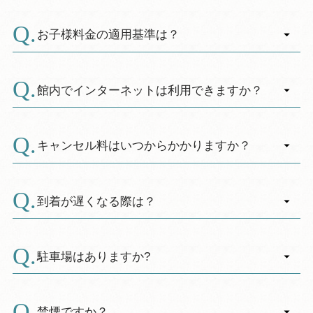
インターネットから頂いたご予約の変更また
プラン・部屋タイプを変更する場合は、一度キ
はキャンセルは、お客様ご自身にてインターネ
ャンセルしてから再度ご予約ください。
お子様料金の適用基準は？
ットからお手続きをお願いします。
キャンセル料金は7日前から発生いたします。メ
A.
お子様料金の適用基準日は４月１日となりま
ただし、ご宿泊日間近であり、インターネット
ールでの変更、キャンセル依頼につきまして
す。
館内でインターネットは利用できますか？
環境がお近くにないなど緊急性の高い場合は、
は、お客様のメール送信日ではなく休暇村でメ
小学校に入学されるお子様は入学式前でも４月
お電話にて承ります。その場合、事後の手続き
ールを確認した日が適応日となるため、対応し
A.
１日より「小学生料金」が適用されます。
ホテル全客室及びコテージ内及びロビーにてＷ
対応をご依頼する場合がございます。
かねます。
新中学生も３月３１日までは「小学生料金」４
ｉ-Ｆｉをご利用いただけます。
キャンセル料はいつからかかりますか？
月１日から「大人料金」が適用となります。
パスワードはフロントにてご確認ください。
A.
４歳から６歳のお子様に適用される「幼児料
ご宿泊日の7日前よりキャンセル料が発生しま
金」は卒園されたあとも卒園の年の３月３１日
す。
到着が遅くなる際は？
までは「幼児料金」でご利用いただいけます。
※休暇村協会宿泊約款第五条第二項関係
A.
〇30名まで
目安として、ご到着が１８時を過ぎるようでし
不泊50％、当日50％、前日～7日前20％
たら、お手数ですが休暇村富士にお電話にてご
駐車場はありますか?
〇31名～100名まで
連絡をお願いします。
A.
不泊70％、当日70％、前日50％、2日前～7日前
ご夕食営業時間は１７：１５オープン～２０：
無料駐車場がございます。
20％、8日前～14日前10％
３０クローズ(１９時最終入場)となります。ただ
マイクロバス等大型車両でお越しの際は､事前連
禁煙ですか？