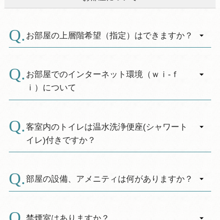
お部屋の上層階希望（指定）はできますか？
A.
全客室富士山ビューとなります。ご予約の早い
お客様から順番に上層階へのご案内となりま
お部屋でのインターネット環境（ｗｉ‐ｆ
す。また、お部屋のご指定もいたしかねます。
ｉ）について
ただし、お手伝いが必要なお客様などエレベー
A.
タ近くのお部屋の希望は、可能な限り承ります
ホテル客室内とコテージ内にてｗｉーｆｉがご
のでご予約時に申し付ください。
利用いただけます。
客室内のトイレは温水洗浄便座(シャワート
ご利用に際しパスワードは、お部屋のインフォ
イレ)付きですか？
メーションをご覧ください。
A.
はい、全室温水洗浄便座(シャワートイレ)付きで
す。
部屋の設備、アメニティは何がありますか？
A.
お部屋には浴衣、丹前、タオル、バスタオル、
スリッパ、ドライヤー、保冷庫、茶器冷水セッ
禁煙室はありますか？