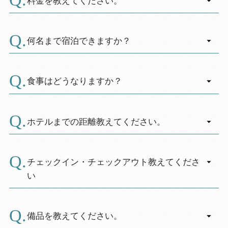
料金を教えてください。
内は補助犬（盲導犬、介助犬、聴導犬）を同伴
してご利用いただけます。
A.
１ＬＤＫタイプ最大５名様までご宿泊できま
す。。
何名まで宿泊できますか？
A.
※１棟貸の場合、２名様から５名様まで何名様
５人様用の１ＬＤＫロフト付きタイプ（１戸建
利用でも同料金となります。
て）となります。
食事はどうなりますか？
●通常期 1棟25,000円 ●オンシーズ
寝室（ベット２台） ロフト（約３帖・布団３
A.
ン 1棟30,000円
枚）キッチン 洗面所 トイレ シャワー室
自炊ができる施設となりますので食材をお持ち
クーラー パネルヒーター ウッドデッキ 駐
込みいただいてＯＫです。
ホテルまでの距離教えてください。
また、平日には企画商品として１泊２食料金設
車スペース（普通車１台）
定日もございます。シーズン料金適用日適用期
A.
①ホテルにて 夕食ビュッフェ 大人6,000円
コテージからホテルまでは約２００～３００メ
間はお問い合わせください。
小学生4,000円 幼児2,000円
ートル、徒歩で３～４分、お車で１分です。ま
チェックイン・チェックアウト教えてくださ
朝食ビュッフェ 大人2,000円
た、ペットを連れてのご利用、車椅子でのご利
い
小学生1,500円 幼児1,000円
用の方は対応可能なコテージがございます。事
A.
前にご相談下さい。
・当日受付は、休暇村富士ホテルのフロントへ
②キャンプ飯 1人前 4,000円 ※5日前迄の予
お越しください。
備品を教えてください。
約制
チェックイン１５:００ チェックアウト１０:０