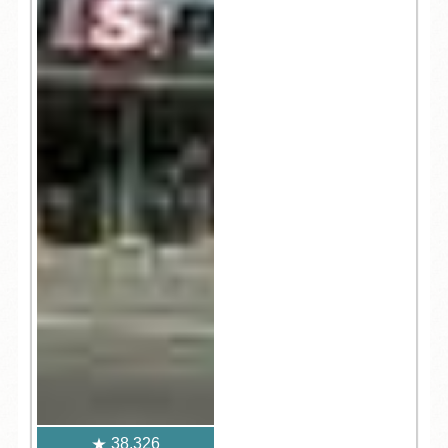
38,326