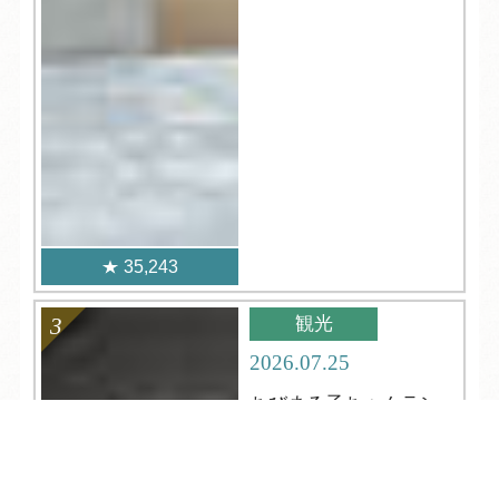
35,243
観光
2026.07.25
ちびまる子ちゃんラン
ドで、まるちゃんの世
界を満喫！
TEL
ログイン
宿泊予約
空室検索