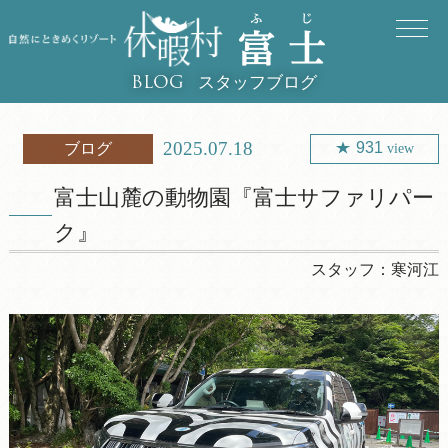
スタッフブログ
BLOG
2025.07.18
931
ブログ
view
富士山麓の動物園『富士サファリパー
ク』
スタッフ：
寒河江