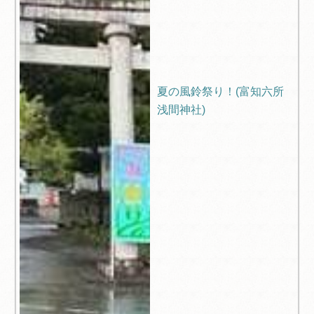
夏の風鈴祭り！(富知六所
浅間神社)