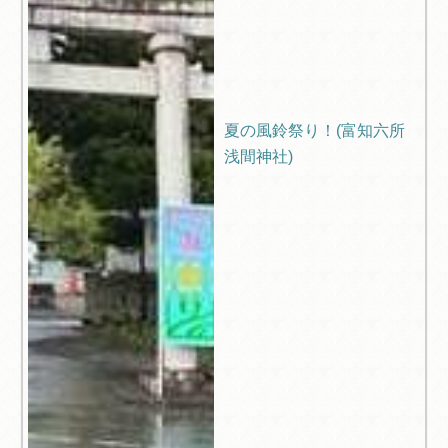
夏の風鈴祭り！(富知六所
浅間神社)