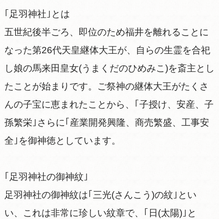
｢足羽神社｣とは
五世紀後半ごろ、即位のため福井を離れることに
なった第26代天皇継体大王が、自らの生霊を合祀
し娘の馬来田皇女(うまくだのひめみこ)を斎主とし
たことが始まりです。ご祭神の継体大王がたくさ
んの子宝に恵まれたことから、｢子授け、安産、子
孫繁栄｣さらに｢産業開発興隆、商売繁盛、工事安
全｣を御神徳としています。
｢足羽神社の御神紋｣
足羽神社の御神紋は｢三光(さんこう)の紋｣とい
い、これは非常に珍しい紋章で、｢日(太陽)｣と