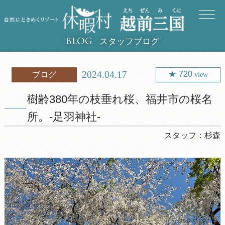
スタッフブログ
BLOG
2024.04.17
720
ブログ
view
樹齢380年の枝垂れ桜、福井市の桜名
所。-足羽神社-
スタッフ：
杉森