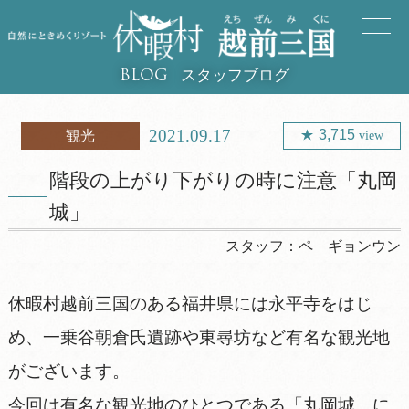
スタッフブログ
BLOG
2021.09.17
3,715
観光
view
階段の上がり下がりの時に注意「丸岡
城」
スタッフ：
ペ ギョンウン
休暇村越前三国のある福井県には永平寺をはじ
め、一乗谷朝倉氏遺跡や東尋坊など有名な観光地
がございます。
今回は有名な観光地のひとつである「丸岡城」に