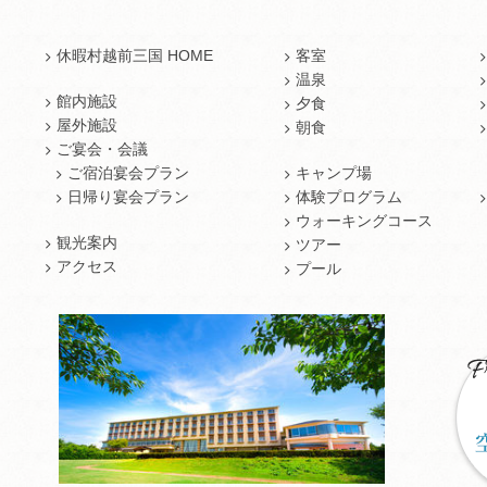
休暇村越前三国 HOME
客室
温泉
館内施設
夕食
屋外施設
朝食
ご宴会・会議
ご宿泊宴会プラン
キャンプ場
日帰り宴会プラン
体験プログラム
ウォーキングコース
観光案内
ツアー
アクセス
プール