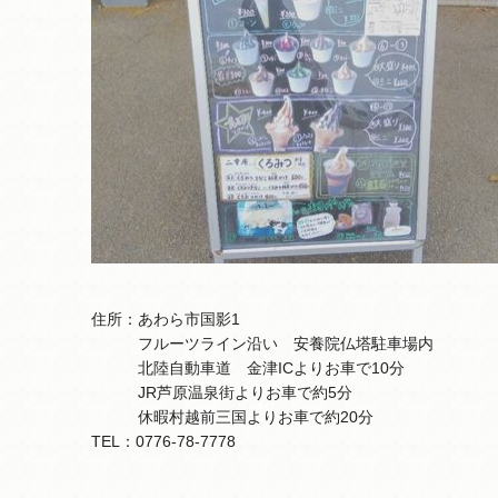
住所：あわら市国影1
フルーツライン沿い 安養院仏塔駐車場内
北陸自動車道 金津ICよりお車で10分
JR芦原温泉街よりお車で約5分
休暇村越前三国よりお車で約20分
TEL：0776-78-7778