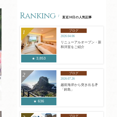
Ranking
直近30日の人気記事
ブログ
2026.04.06
リニューアルオープン・新
和洋室をご紹介
3,853
ブログ
2026.07.26
越前海岸から突き出る矛
「鉾島」
636
ブログ