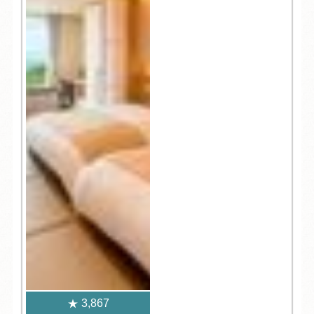
3,867