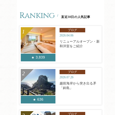
Ranking
直近30日の人気記事
ブログ
2026.04.06
リニューアルオープン・新
和洋室をご紹介
3,839
ブログ
2026.07.26
越前海岸から突き出る矛
「鉾島」
636
ブログ