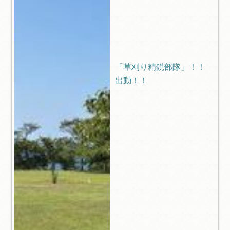
「草刈り精鋭部隊」！！
出動！！