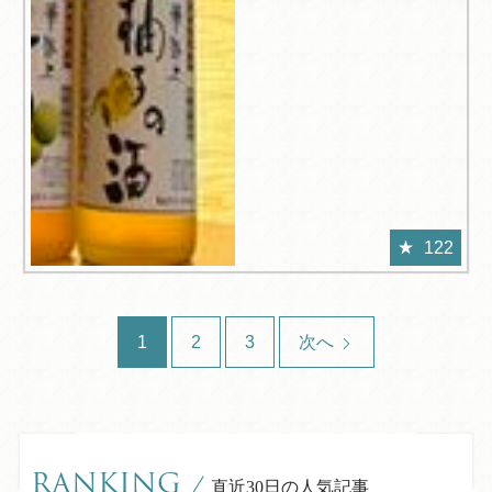
122
1
2
3
次へ
RANKING
/
直近30日の人気記事