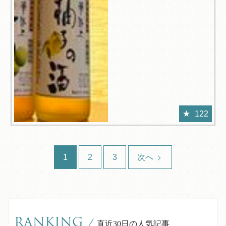
122
1
2
3
次へ
RANKING
/
直近30日の人気記事