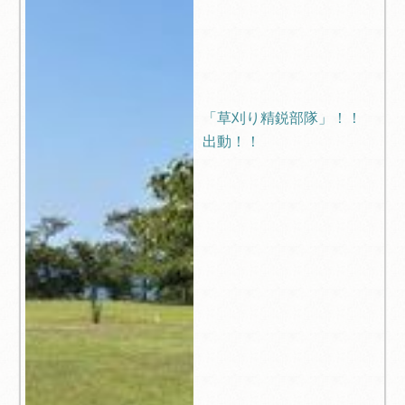
「草刈り精鋭部隊」！！
出動！！