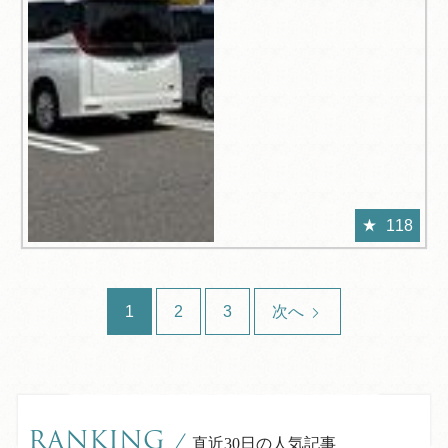
118
1
2
3
次へ
RANKING
/
直近30日の人気記事