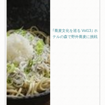
｢蕎麦文化を巡る Vol13｣ ホ
テルの森で野外蕎麦に挑戦