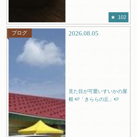
102
2026.08.05
ブログ
見た目が可愛いすいかの屋
根 🍉「きららの丘」🍉