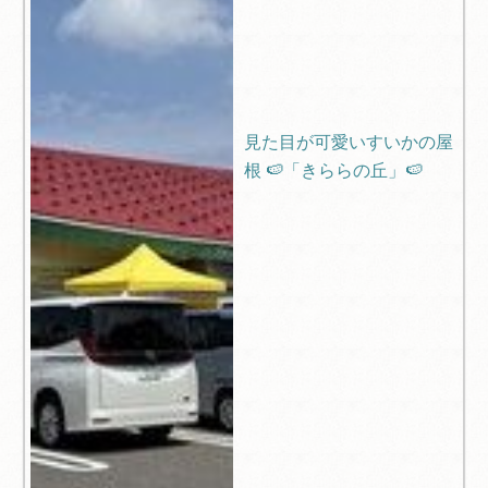
見た目が可愛いすいかの屋
根 🍉「きららの丘」🍉