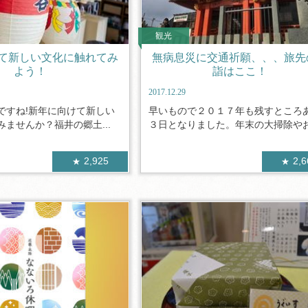
観光
て新しい文化に触れてみ
無病息災に交通祈願、、、旅先
よう！
詣はここ！
2017.12.29
ですね!新年に向けて新しい
早いもので２０１７年も残すところ
ませんか？福井の郷土...
３日となりました。年末の大掃除やお正
2,925
2,