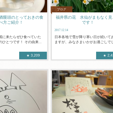
ブログ
酒饅頭のとっておきの食
福井県の花 水仙がまもなく見
べ方ご紹介！
です！
2017.12.14
国に来たらぜひ食べていた
日本各地で雪が降り寒い日が続いて
ひとつです！ その由来...
ますが、みなさまいかがお過ごしでしょ
3,209
2,