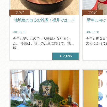
ブログ
ブログ
地域色の出るお雑煮！福井では…？
新年に向け
2017.12.31
2017.12.30
今年も早いもので、大晦日となりまし
今年も後２日
た。 今回は、明日の元旦に向けて、地
文化にふれてみ
域...
3,095