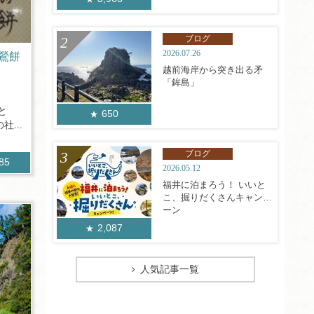
ブログ
2026.07.26
鶯餅
越前海岸から突き出る矛
「鉾島」
と
650
...
ブログ
485
2026.05.12
福井に泊まろう！ いいと
こ、掘りだくさんキャンペ
ーン
2,087
人気記事一覧