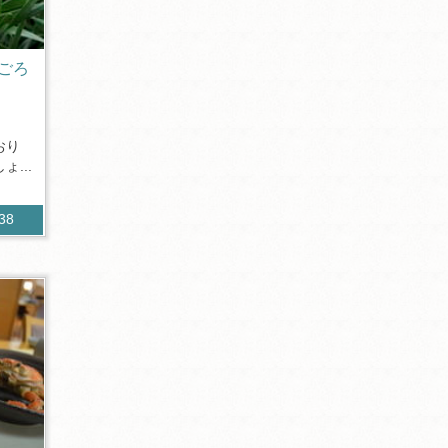
ごろ
おり
...
438