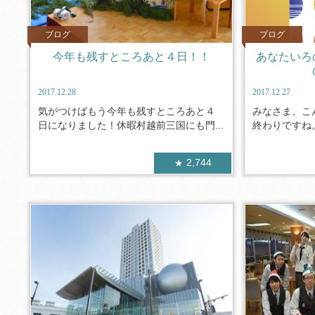
ブログ
ブログ
今年も残すところあと４日！！
あなたいろ
2017.12.28
2017.12.27
気がつけばもう今年も残すところあと４
みなさま、こ
日になりました！休暇村越前三国にも門...
終わりですね。
2,744