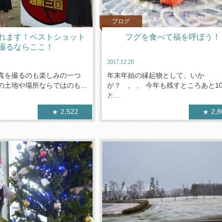
ブログ
れます！ベストショット
フグを食べて福を呼ぼう！
撮るならここ！
2017.12.20
真を撮るのも楽しみの一つ
年末年始の縁起物として、いか
土地や場所ならではのも...
が？ , , 今年も残すところあと1
と...
2,522
2,