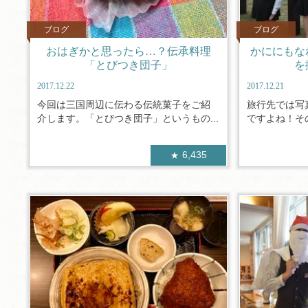
ブログ
ブログ
おはぎかと思ったら…？伝承料理
かににもな
「とびつき団子」
を
2017.12.22
2017.12.21
今回は三国周辺に伝わる伝統菓子をご紹
旅行先では写
介します。「とびつき団子」というもの...
ですよね！その
6,435