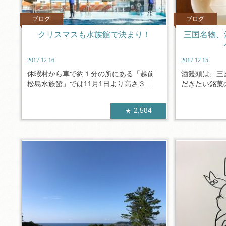
ブログ
ブログ
クリスマスも水族館で決まり！
三国名物、
2017.12.16
2017.12.15
休暇村から車で約１分の所にある「越前
酒饅頭は、三
松島水族館」では11月1日より高さ３...
だきたい銘菓の
2,584