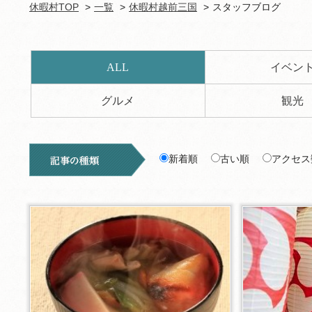
休暇村TOP
一覧
休暇村越前三国
スタッフブログ
ALL
イベン
グルメ
観光
新着順
古い順
アクセス