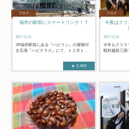
ブログ
ブログ
福井の駅前にスケートリンク！？
今夜はクリ
2017.12.25
2017.12.24
JR福井駅前にある『ハピリン』の屋根付
今年もクリス
き広場『ハピテラス』にて、１２月１...
暇村越前三国で
2,469