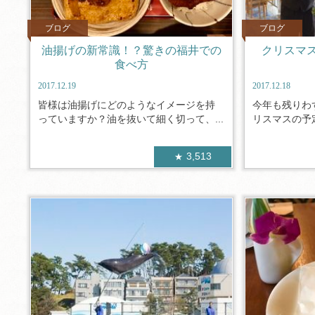
ブログ
ブログ
油揚げの新常識！？驚きの福井での
クリスマ
食べ方
2017.12.19
2017.12.18
皆様は油揚げにどのようなイメージを持
今年も残りわ
っていますか？油を抜いて細く切って、...
リスマスの予定
3,513