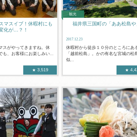
観光
スマスイブ！休暇村にも
福井県三国町の「ああ松島や
変化が…？！
2017.12.23
マスがやってきますね。休
休暇村から徒歩１０分のところにあ
も、お客様にお楽しみい...
「越前松島」。かの有名な宮城の松
似...
3,519
4,