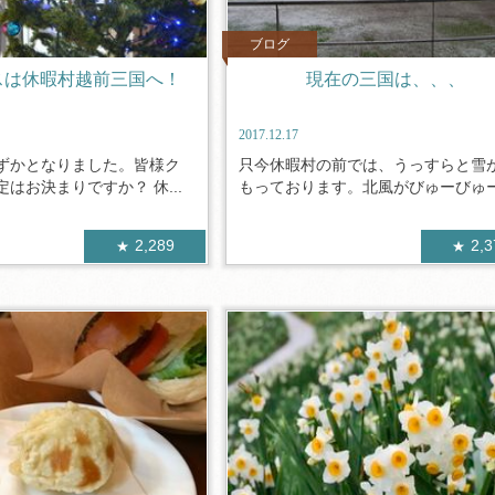
ブログ
スは休暇村越前三国へ！
現在の三国は、、、
2017.12.17
ずかとなりました。皆様ク
只今休暇村の前では、うっすらと雪
はお決まりですか？ 休...
もっております。北風がびゅーびゅーと
2,289
2,