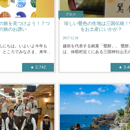
グルメ
の旅を見つけよう！７つ
珍しい鶯色の生地は三国伝統！
の旅のお誘い
をお土産にいかが？
2017.12.26
んにちは。いよいよ今年も
越前を代表する銘菓「鶯餅」。 鶯餅
ところでみなさま、来年...
は、休暇村近くにある三国神社山王の社
2,742
3,