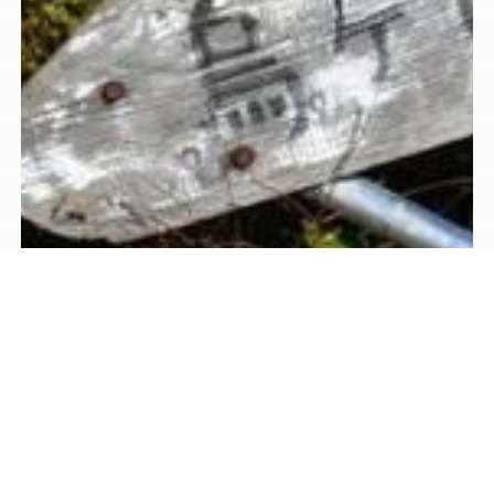
TEL
ログイン
宿泊予約
空室検索
烏ヶ山
休暇村のすぐ側に聳え立つ“山陰のマッターホル
ン”こと烏ヶ山(標高1,448ｍ)
最近では、サントリー奥大山の天然水のCMロケ地に