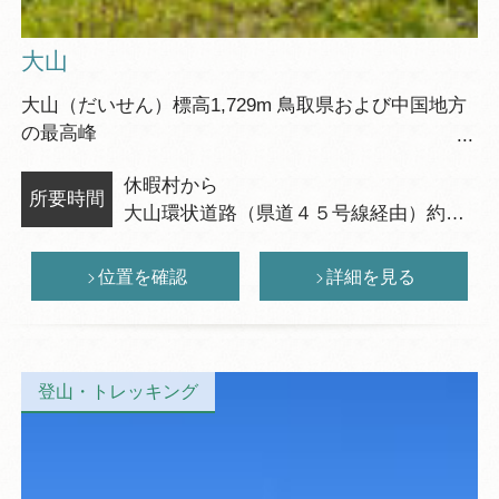
大山
大山（だいせん）標高1,729m 鳥取県および中国地方
の最高峰
鳥取県西部の旧国名が伯耆国であったことから伯耆
休暇村から
大山（ほうきだいせん）、
所要時間
大山環状道路（県道４５号線経由）約
あるいはその山容から郷土富士として伯耆富士や出
19km
雲富士とも呼ばれています。
車まで約40分
日本百名山や日本百景にも選定され、
位置を確認
詳細を見る
鳥取県のシンボルの一つとされています。
登山口は夏山登山道登山口からのルートとなりま
す。
※冬は雪山登山の装備が必要です。
登山・トレッキング