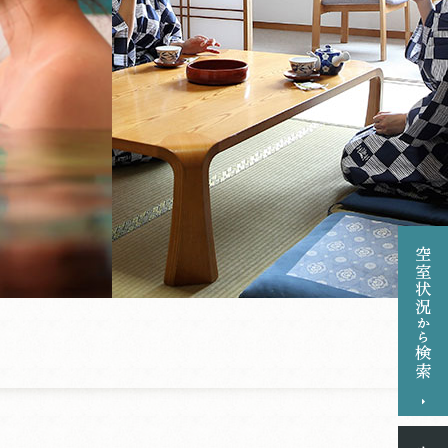
和洋食の様々なお料理を
日替わりでご提供
コーナー、レス
お子様料理
実の館内
幼児や小学生にぴったりの
お子様用料理