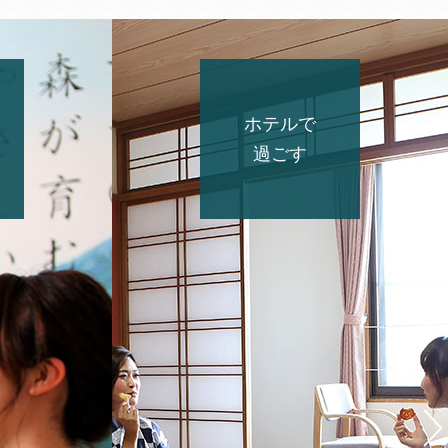
ホテルで
過ごす
ぐ
旬の会席+ミニビュッ
望みながらゆっ
フェ
間を
鳥取を代表する山の幸や海の
幸を
お楽しみください。
癒される
くみ上げた天然
朝食-ビュッフェ