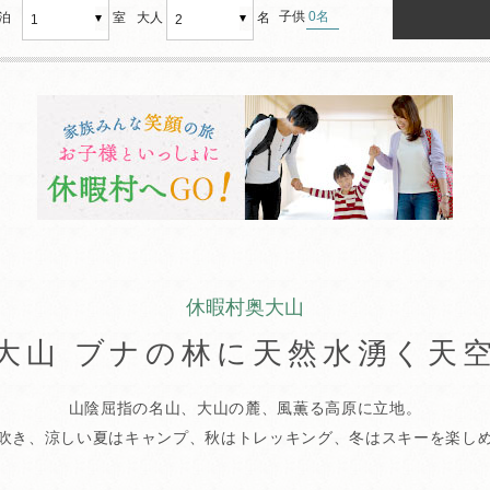
子供
0
名
泊
室
大人
名
1
2
休暇村奥大山
大山 ブナの林に天然水湧く天
山陰屈指の名山、大山の麓、風薫る高原に立地。
吹き、涼しい夏はキャンプ、秋はトレッキング、冬はスキーを楽し