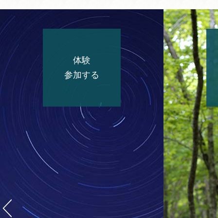
体験
参加する
キャンプ場
大自然の中のキャンプ場で、
昆虫採集や星空を満喫できま
す
スキー場
西日本最大級の降雪量を誇る