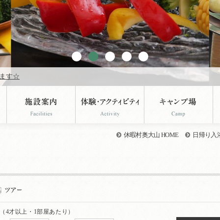
ます☆
休暇村奥大山 HOME
日帰り入
（4才以上・1部屋あたり）