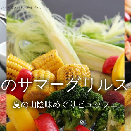
っぷりと癒されるホテルです。
山のサマーグリルス
ーマは「水」と「
星取県の星空見ナイ
ひんやり夏の奥大
星取県』鏡ヶ成園地で満天の星を見
新しくなったロビーで至福のひと時を
夏の山陰味めぐりビュッフェ
木谷沢渓流