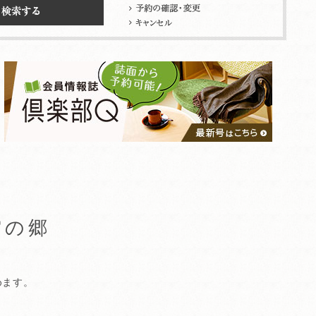
空の郷
めます。