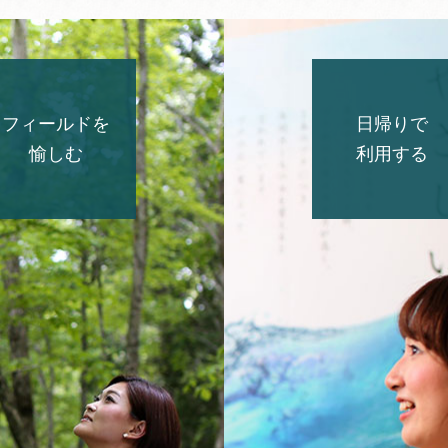
フィールドを
日帰りで
愉しむ
利用する
日帰り入浴
客室で寛
日帰りでのご入浴もご利用可
広大な広場を
能
たりとした時
日帰り宴会・会議
大浴場で
会議や研修、宴会など
ブナの森から