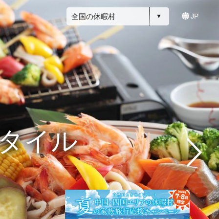
全国の休暇村
JP
タイル
星」
ト
山
よう
！