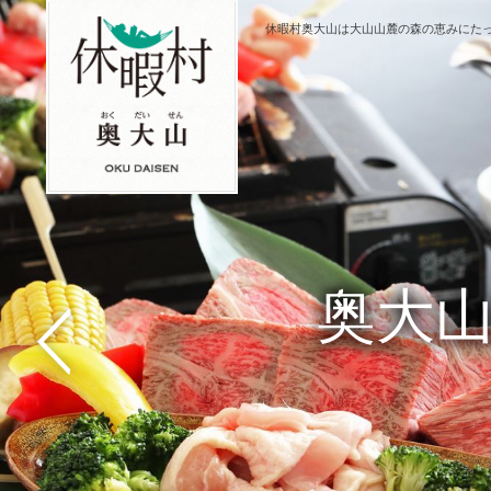
休暇村奥大山は大山山麓の森の恵みにた
奥大
テ
『