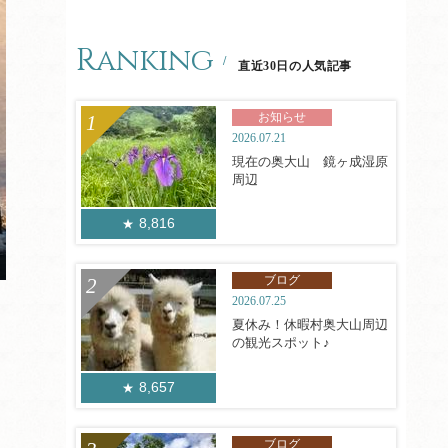
Ranking
直近30日の人気記事
お知らせ
2026.07.21
現在の奥大山 鏡ヶ成湿原
周辺
8,816
ブログ
2026.07.25
夏休み！休暇村奥大山周辺
の観光スポット♪
8,657
ブログ