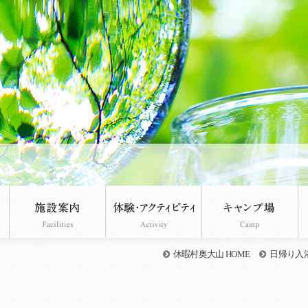
休暇村奥大山 HOME
日帰り入