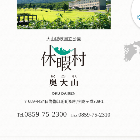
大山隠岐国立公園
〒689-4424
日野郡江府町御机字鏡ヶ成709-1
0859-75-2300
0859-75-2310
Tel.
Fax.